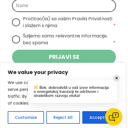
Pročitao(la) sa vašim Pravila Privatnosti 
i slažem s njima
*
Šaljemo samo relevantne informacije, 
bez spama
*
PRIJAVI SE
We value your privacy
Klikom na gumb dajete suglasnost za
✕
primanje novosti Pokreta Otoka te se
We use cookies to enhance your browsing experience,
Bok, dobrodošli u vaš izvor informacija
politikom privatnosti.
slažete s
serve personalized ads or content, and analyze our
o energetskoj tranziciji te održivom i
strateškom razvoju otoka!
traffic. By clicking "Accept All", you consent to our use
DRUŠTVENE MREŽE
of cookies.
Customize
Reject All
Accept All