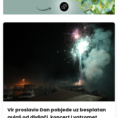
Vir proslavio Dan pobjede uz besplatan
gulaš od divljači, koncert i vatromet