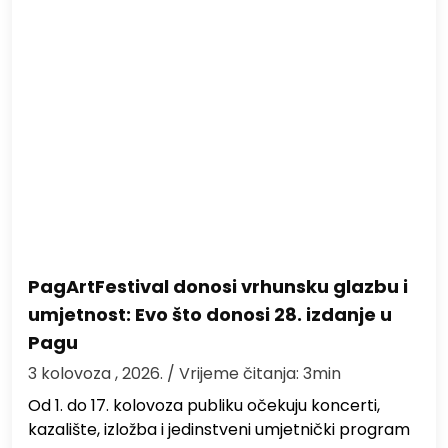
PagArtFestival donosi vrhunsku glazbu i
umjetnost: Evo što donosi 28. izdanje u
Pagu
3 kolovoza , 2026.
/ Vrijeme čitanja: 3min
Od 1. do 17. kolovoza publiku očekuju koncerti,
kazalište, izložba i jedinstveni umjetnički program