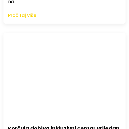
na…
Pročitaj više
Korčula dobiva inkluzivni centar vrijedan