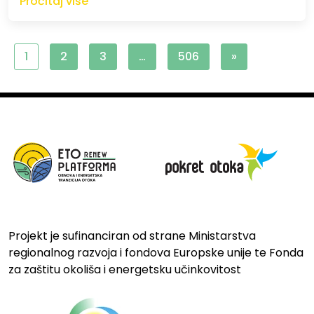
Pročitaj više
1
2
3
…
506
»
Projekt je sufinanciran od strane Ministarstva
regionalnog razvoja i fondova Europske unije te Fonda
za zaštitu okoliša i energetsku učinkovitost