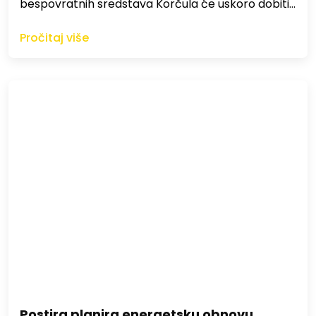
bespovratnih sredstava Korčula će uskoro dobiti…
Pročitaj više
Postira planira energetsku obnovu