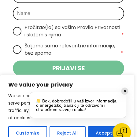
Pročitao(la) sa vašim Pravila Privatnosti 
i slažem s njima
*
Šaljemo samo relevantne informacije, 
bez spama
*
PRIJAVI SE
We value your privacy
Klikom na gumb dajete suglasnost za
✕
primanje novosti Pokreta Otoka te se
We use cookies to enhance your browsing experience,
Bok, dobrodošli u vaš izvor informacija
politikom privatnosti.
slažete s
serve personalized ads or content, and analyze our
o energetskoj tranziciji te održivom i
strateškom razvoju otoka!
traffic. By clicking "Accept All", you consent to our use
DRUŠTVENE MREŽE
of cookies.
Customize
Reject All
Accept All