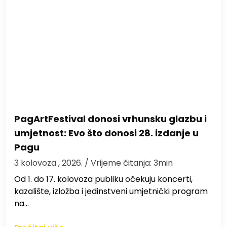
PagArtFestival donosi vrhunsku glazbu i
umjetnost: Evo što donosi 28. izdanje u
Pagu
3 kolovoza , 2026.
/ Vrijeme čitanja: 3min
Od 1. do 17. kolovoza publiku očekuju koncerti,
kazalište, izložba i jedinstveni umjetnički program
na…