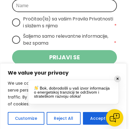
Pročitao(la) sa vašim Pravila Privatnosti 
i slažem s njima
*
Šaljemo samo relevantne informacije, 
bez spama
*
PRIJAVI SE
We value your privacy
Klikom na gumb dajete suglasnost za
✕
primanje novosti Pokreta Otoka te se
We use cookies to enhance your browsing experience,
Bok, dobrodošli u vaš izvor informacija
politikom privatnosti.
slažete s
serve personalized ads or content, and analyze our
o energetskoj tranziciji te održivom i
strateškom razvoju otoka!
traffic. By clicking "Accept All", you consent to our use
DRUŠTVENE MREŽE
of cookies.
Customize
Reject All
Accept All