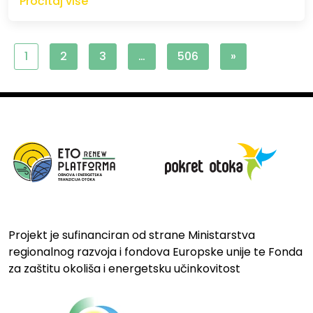
Pročitaj više
1
2
3
…
506
»
Projekt je sufinanciran od strane Ministarstva
regionalnog razvoja i fondova Europske unije te Fonda
za zaštitu okoliša i energetsku učinkovitost