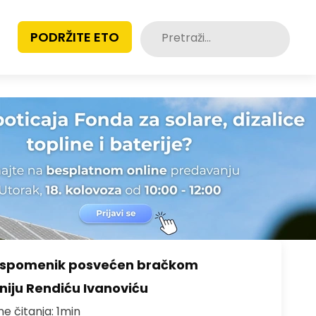
Pretraži:
PODRŽITE ETO
o spomenik posvećen bračkom
toniju Rendiću Ivanoviću
me čitanja: 1min