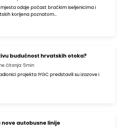
 mjesta odaje počast bračkim iseljenicima i
atskih korijena poznatom…
živu budućnost hrvatskih otoka?
me čitanja: 5min
dionici projekta IYGC predstavili su izazove i
u nove autobusne linije