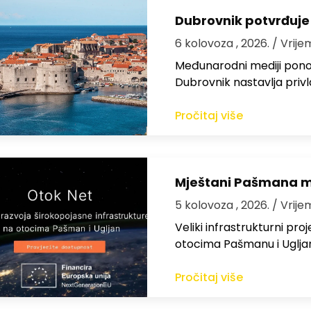
Dubrovnik potvrđuje
6 kolovoza , 2026.
/ Vrije
Međunarodni mediji ponov
Dubrovnik nastavlja privl
Pročitaj više
Mještani Pašmana mog
5 kolovoza , 2026.
/ Vrije
Veliki infrastrukturni pro
otocima Pašmanu i Ugljanu
Pročitaj više