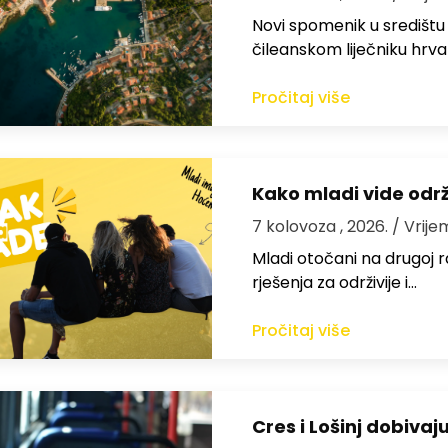
Novi spomenik u središtu
čileanskom liječniku hrv
Pročitaj više
Kako mladi vide odr
7 kolovoza , 2026.
/ Vrije
Mladi otočani na drugoj ra
rješenja za održivije i…
Pročitaj više
Cres i Lošinj dobivaj