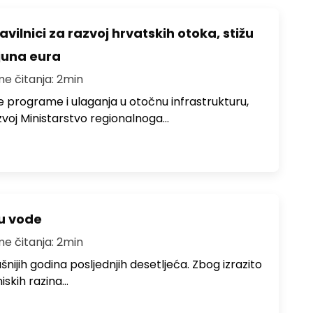
avilnici za razvoj hrvatskih otoka, stižu
ijuna eura
me čitanja: 2min
e programe i ulaganja u otočnu infrastrukturu,
zvoj Ministarstvo regionalnoga…
ju vode
me čitanja: 2min
ušnijih godina posljednjih desetljeća. Zbog izrazito
iskih razina…