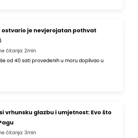
ć ostvario je nevjerojatan pothvat
č
me čitanja: 2min
više od 40 sati provedenih u moru doplivao u
i vrhunsku glazbu i umjetnost: Evo što
 Pagu
me čitanja: 3min