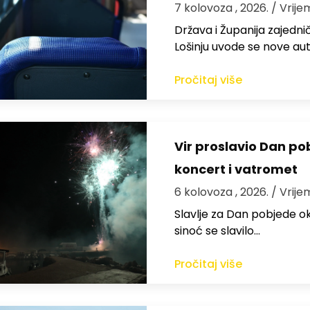
7 kolovoza , 2026.
/ Vrije
Država i Županija zajedničk
Lošinju uvode se nove aut
Pročitaj više
Vir proslavio Dan po
koncert i vatromet
6 kolovoza , 2026.
/ Vrije
Slavlje za Dan pobjede ok
sinoć se slavilo…
Pročitaj više