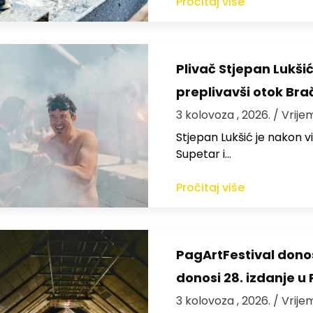
Pročitaj više
Plivač Stjepan Lukši
preplivavši otok Bra
3 kolovoza , 2026.
/ Vrije
St​jepan Lukšić je nakon 
Supetar i…
Pročitaj više
PagArtFestival donos
donosi 28. izdanje u
3 kolovoza , 2026.
/ Vrije