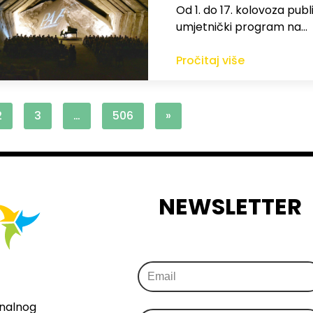
Od 1. do 17. kolovoza publi
umjetnički program na…
Pročitaj više
2
3
…
506
»
NEWSLETTER
onalnog