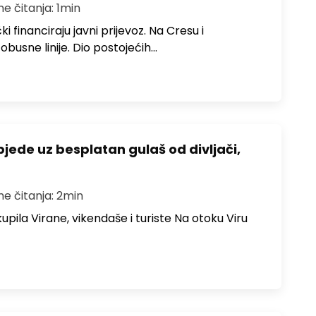
me čitanja: 1min
i financiraju javni prijevoz. Na Cresu i
obusne linije. Dio postojećih…
bjede uz besplatan gulaš od divljači,
me čitanja: 2min
upila Virane, vikendaše i turiste Na otoku Viru