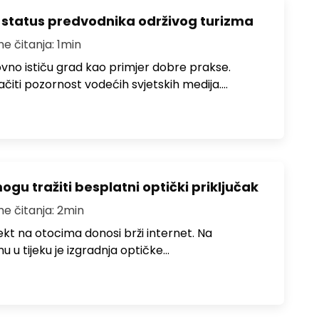
 status predvodnika održivog turizma
me čitanja: 1min
no ističu grad kao primjer dobre prakse.
ačiti pozornost vodećih svjetskih medija.…
u tražiti besplatni optički priključak
me čitanja: 2min
jekt na otocima donosi brži internet. Na
 u tijeku je izgradnja optičke…