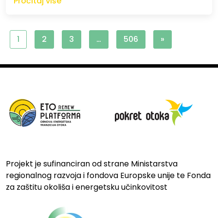
Pročitaj više
1
2
3
…
506
»
Projekt je sufinanciran od strane Ministarstva
regionalnog razvoja i fondova Europske unije te Fonda
za zaštitu okoliša i energetsku učinkovitost