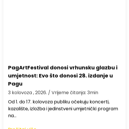
PagArtFestival donosi vrhunsku glazbu i
umjetnost: Evo što donosi 28. izdanje u
Pagu
3 kolovoza , 2026.
/ Vrijeme čitanja: 3min
Od 1. do 17. kolovoza publiku očekuju koncerti,
kazalište, izložba i jedinstveni umjetnički program
na…