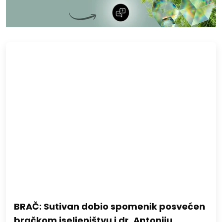
BRAČ: Sutivan dobio spomenik posvećen
bračkom iseljeništvu i dr. Antoniju