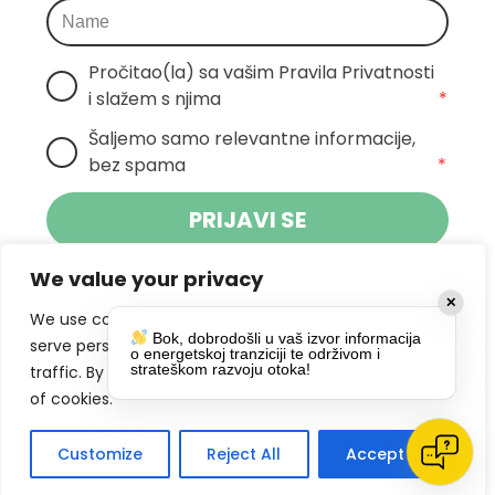
Pročitao(la) sa vašim Pravila Privatnosti 
i slažem s njima
*
Šaljemo samo relevantne informacije, 
bez spama
*
PRIJAVI SE
We value your privacy
Klikom na gumb dajete suglasnost za
✕
primanje novosti Pokreta Otoka te se
We use cookies to enhance your browsing experience,
Bok, dobrodošli u vaš izvor informacija
politikom privatnosti.
slažete s
serve personalized ads or content, and analyze our
o energetskoj tranziciji te održivom i
strateškom razvoju otoka!
traffic. By clicking "Accept All", you consent to our use
DRUŠTVENE MREŽE
of cookies.
Customize
Reject All
Accept All