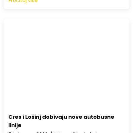
Pročitaj više
Cres i Lošinj dobivaju nove autobusne
linije