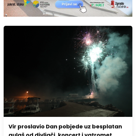
Vir proslavio Dan pobjede uz besplatan
gulaš od divljači, koncert i vatromet