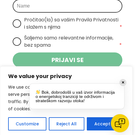
Pročitao(la) sa vašim Pravila Privatnosti 
i slažem s njima
*
Šaljemo samo relevantne informacije, 
bez spama
*
PRIJAVI SE
We value your privacy
Klikom na gumb dajete suglasnost za
✕
primanje novosti Pokreta Otoka te se
We use cookies to enhance your browsing experience,
Bok, dobrodošli u vaš izvor informacija
politikom privatnosti.
slažete s
serve personalized ads or content, and analyze our
o energetskoj tranziciji te održivom i
strateškom razvoju otoka!
traffic. By clicking "Accept All", you consent to our use
DRUŠTVENE MREŽE
of cookies.
Customize
Reject All
Accept All