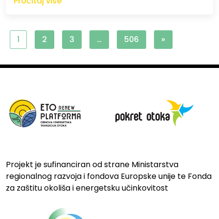
Pročitaj više
1
2
3
…
506
»
Projekt je sufinanciran od strane Ministarstva
regionalnog razvoja i fondova Europske unije te Fonda
za zaštitu okoliša i energetsku učinkovitost