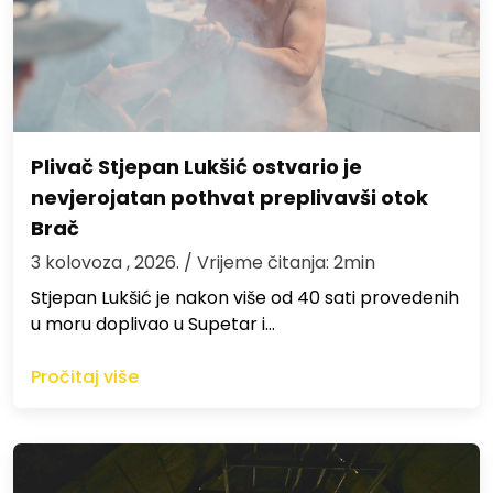
Plivač Stjepan Lukšić ostvario je
nevjerojatan pothvat preplivavši otok
Brač
3 kolovoza , 2026.
/ Vrijeme čitanja: 2min
St​jepan Lukšić je nakon više od 40 sati provedenih
u moru doplivao u Supetar i…
Pročitaj više