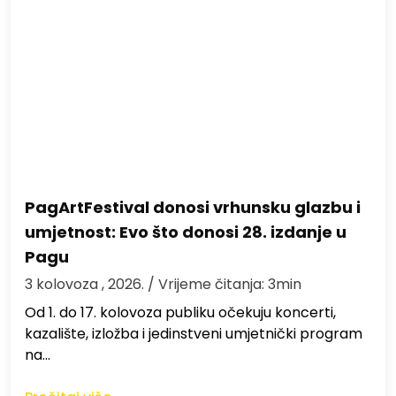
PagArtFestival donosi vrhunsku glazbu i
umjetnost: Evo što donosi 28. izdanje u
Pagu
3 kolovoza , 2026.
/ Vrijeme čitanja: 3min
Od 1. do 17. kolovoza publiku očekuju koncerti,
kazalište, izložba i jedinstveni umjetnički program
na…