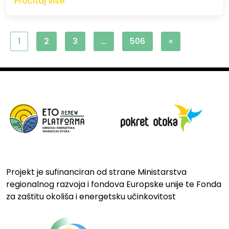
Pročitaj više
1
2
3
…
506
»
Projekt je sufinanciran od strane Ministarstva
regionalnog razvoja i fondova Europske unije te Fonda
za zaštitu okoliša i energetsku učinkovitost