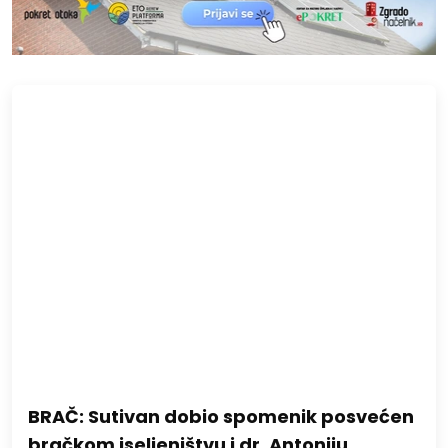
BRAČ: Sutivan dobio spomenik posvećen
bračkom iseljeništvu i dr. Antoniju