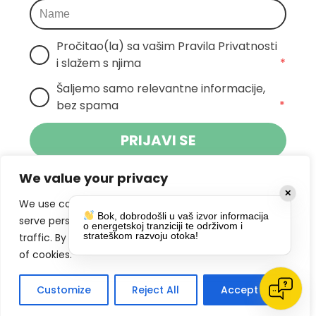
Pročitao(la) sa vašim Pravila Privatnosti 
i slažem s njima
*
Šaljemo samo relevantne informacije, 
bez spama
*
PRIJAVI SE
We value your privacy
Klikom na gumb dajete suglasnost za
✕
primanje novosti Pokreta Otoka te se
We use cookies to enhance your browsing experience,
Bok, dobrodošli u vaš izvor informacija
politikom privatnosti.
slažete s
serve personalized ads or content, and analyze our
o energetskoj tranziciji te održivom i
strateškom razvoju otoka!
traffic. By clicking "Accept All", you consent to our use
DRUŠTVENE MREŽE
of cookies.
Customize
Reject All
Accept All