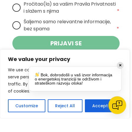
Pročitao(la) sa vašim Pravila Privatnosti 
i slažem s njima
*
Šaljemo samo relevantne informacije, 
bez spama
*
PRIJAVI SE
We value your privacy
Klikom na gumb dajete suglasnost za
✕
primanje novosti Pokreta Otoka te se
We use cookies to enhance your browsing experience,
Bok, dobrodošli u vaš izvor informacija
politikom privatnosti.
slažete s
serve personalized ads or content, and analyze our
o energetskoj tranziciji te održivom i
strateškom razvoju otoka!
traffic. By clicking "Accept All", you consent to our use
DRUŠTVENE MREŽE
of cookies.
Customize
Reject All
Accept All