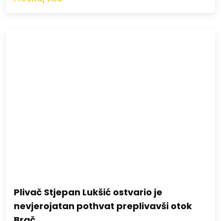
Plivač Stjepan Lukšić ostvario je
nevjerojatan pothvat preplivavši otok
Brač