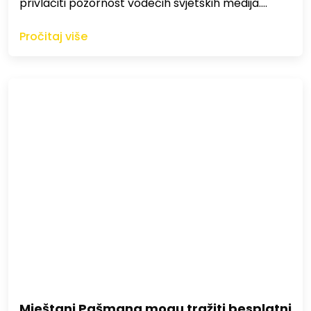
privlačiti pozornost vodećih svjetskih medija.…
Pročitaj više
Mještani Pašmana mogu tražiti besplatni