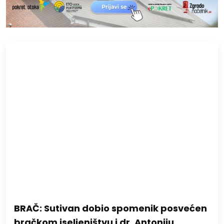
BRAČ: Sutivan dobio spomenik posvećen
bračkom iseljeništvu i dr. Antoniju