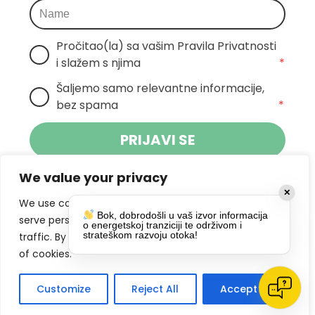
Pročitao(la) sa vašim Pravila Privatnosti 
i slažem s njima
*
Šaljemo samo relevantne informacije, 
bez spama
*
PRIJAVI SE
We value your privacy
Klikom na gumb dajete suglasnost za
✕
primanje novosti Pokreta Otoka te se
We use cookies to enhance your browsing experience,
Bok, dobrodošli u vaš izvor informacija
politikom privatnosti.
slažete s
serve personalized ads or content, and analyze our
o energetskoj tranziciji te održivom i
strateškom razvoju otoka!
traffic. By clicking "Accept All", you consent to our use
DRUŠTVENE MREŽE
of cookies.
Customize
Reject All
Accept All