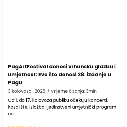
PagArtFestival donosi vrhunsku glazbu i
umjetnost: Evo što donosi 28. izdanje u
Pagu
3 kolovoza , 2026.
/ Vrijeme čitanja: 3min
Od 1. do 17. kolovoza publiku očekuju koncerti,
kazalište, izložba i jedinstveni umjetnički program
na…