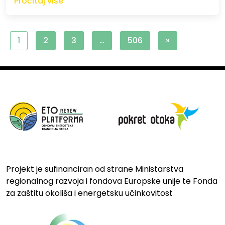
Pročitaj više
1
2
3
…
506
»
Projekt je sufinanciran od strane Ministarstva
regionalnog razvoja i fondova Europske unije te Fonda
za zaštitu okoliša i energetsku učinkovitost