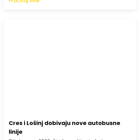
Pročitaj više
Cres i Lošinj dobivaju nove autobusne
linije