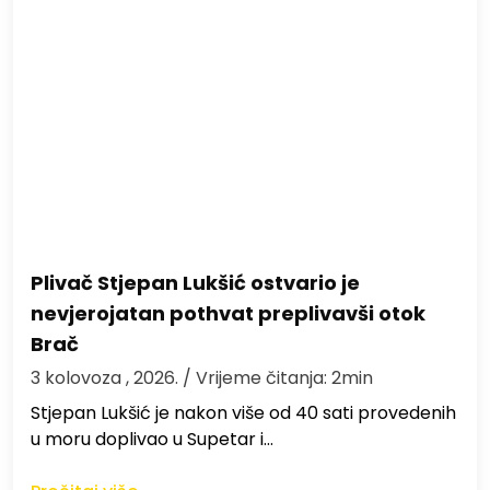
Plivač Stjepan Lukšić ostvario je
nevjerojatan pothvat preplivavši otok
Brač
3 kolovoza , 2026.
/ Vrijeme čitanja: 2min
St​jepan Lukšić je nakon više od 40 sati provedenih
u moru doplivao u Supetar i…