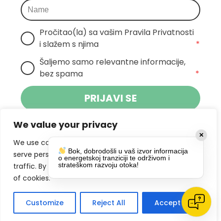
Pročitao(la) sa vašim Pravila Privatnosti 
i slažem s njima
*
Šaljemo samo relevantne informacije, 
bez spama
*
PRIJAVI SE
We value your privacy
Klikom na gumb dajete suglasnost za
✕
primanje novosti Pokreta Otoka te se
We use cookies to enhance your browsing experience,
Bok, dobrodošli u vaš izvor informacija
politikom privatnosti.
slažete s
serve personalized ads or content, and analyze our
o energetskoj tranziciji te održivom i
strateškom razvoju otoka!
traffic. By clicking "Accept All", you consent to our use
DRUŠTVENE MREŽE
of cookies.
Customize
Reject All
Accept All