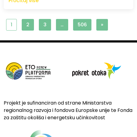
Pročitaj više
1
2
3
…
506
»
Projekt je sufinanciran od strane Ministarstva
regionalnog razvoja i fondova Europske unije te Fonda
za zaštitu okoliša i energetsku učinkovitost