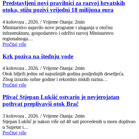
Predstavljeni novi pravilnici za razvoj hrvatskih
otoka, stižu pozivi vrijedni 18 milijuna eura
4 kolovoza , 2026.
/ Vrijeme čitanja: 2min
Ministarstvo najavilo nove programe i ulaganja u otočnu
infrastrukturu, gospodarstvo i održivi razvoj Ministarstvo
regionalnoga…
Pročitaj više
Krk poziva na štednju vode
4 kolovoza , 2026.
/ Vrijeme čitanja: 2min
Otok bilježi jednu od najsušnijih godina posljednjih desetljeća.
Zbog izrazito sušne godine i rekordno niskih razina…
Pročitaj više
Plivač Stjepan Lukšić ostvario je nevjerojatan
pothvat preplivavši otok Brač
3 kolovoza , 2026.
/ Vrijeme čitanja: 2min
St​jepan Lukšić je nakon više od 40 sati provedenih u moru doplivao
u Supetar i…
Pročitaj više