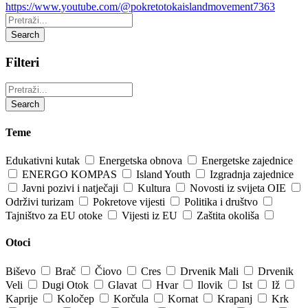
https://www.youtube.com/@pokretotokaislandmovement7363
Pretraži:
Search
Filteri
Pretraži:
Search
Teme
Edukativni kutak
Energetska obnova
Energetske zajednice
ENERGO KOMPAS
Island Youth
Izgradnja zajednice
Javni pozivi i natječaji
Kultura
Novosti iz svijeta OIE
Održivi turizam
Pokretove vijesti
Politika i društvo
Tajništvo za EU otoke
Vijesti iz EU
Zaštita okoliša
Otoci
Biševo
Brač
Čiovo
Cres
Drvenik Mali
Drvenik
Veli
Dugi Otok
Glavat
Hvar
Ilovik
Ist
Iž
Kaprije
Koločep
Korčula
Kornat
Krapanj
Krk