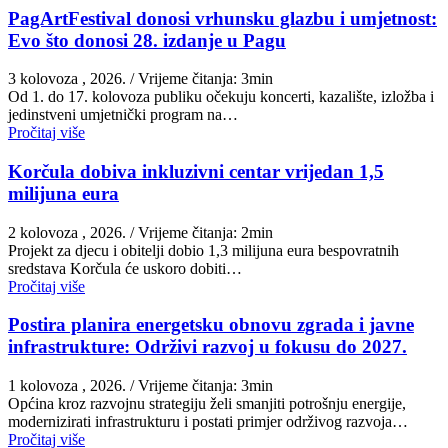
PagArtFestival donosi vrhunsku glazbu i umjetnost:
Evo što donosi 28. izdanje u Pagu
3 kolovoza , 2026.
/ Vrijeme čitanja: 3min
Od 1. do 17. kolovoza publiku očekuju koncerti, kazalište, izložba i
jedinstveni umjetnički program na…
Pročitaj više
Korčula dobiva inkluzivni centar vrijedan 1,5
milijuna eura
2 kolovoza , 2026.
/ Vrijeme čitanja: 2min
Projekt za djecu i obitelji dobio 1,3 milijuna eura bespovratnih
sredstava Korčula će uskoro dobiti…
Pročitaj više
Postira planira energetsku obnovu zgrada i javne
infrastrukture: Održivi razvoj u fokusu do 2027.
1 kolovoza , 2026.
/ Vrijeme čitanja: 3min
Općina kroz razvojnu strategiju želi smanjiti potrošnju energije,
modernizirati infrastrukturu i postati primjer održivog razvoja…
Pročitaj više