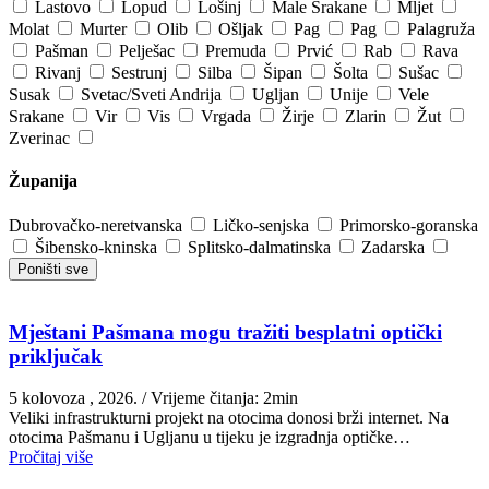
Lastovo
Lopud
Lošinj
Male Srakane
Mljet
Molat
Murter
Olib
Ošljak
Pag
Pag
Palagruža
Pašman
Pelješac
Premuda
Prvić
Rab
Rava
Rivanj
Sestrunj
Silba
Šipan
Šolta
Sušac
Susak
Svetac/Sveti Andrija
Ugljan
Unije
Vele
Srakane
Vir
Vis
Vrgada
Žirje
Zlarin
Žut
Zverinac
Županija
Dubrovačko-neretvanska
Ličko-senjska
Primorsko-goranska
Šibensko-kninska
Splitsko-dalmatinska
Zadarska
Poništi sve
Mještani Pašmana mogu tražiti besplatni optički
priključak
5 kolovoza , 2026.
/ Vrijeme čitanja: 2min
Veliki infrastrukturni projekt na otocima donosi brži internet. Na
otocima Pašmanu i Ugljanu u tijeku je izgradnja optičke…
Pročitaj više