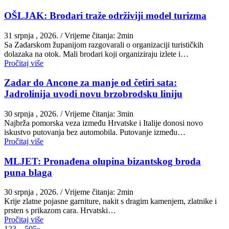
OŠLJAK: Brodari traže održiviji model turizma
31 srpnja , 2026.
/ Vrijeme čitanja: 2min
Sa Zadarskom županijom razgovarali o organizaciji turističkih
dolazaka na otok. Mali brodari koji organiziraju izlete i…
Pročitaj više
Zadar do Ancone za manje od četiri sata:
Jadrolinija uvodi novu brzobrodsku liniju
30 srpnja , 2026.
/ Vrijeme čitanja: 3min
Najbrža pomorska veza između Hrvatske i Italije donosi novo
iskustvo putovanja bez automobila. Putovanje između…
Pročitaj više
MLJET: Pronađena olupina bizantskog broda
puna blaga
30 srpnja , 2026.
/ Vrijeme čitanja: 2min
Krije zlatne pojasne garniture, nakit s dragim kamenjem, zlatnike i
prsten s prikazom cara. Hrvatski…
Pročitaj više
1
2
3
…
505
»