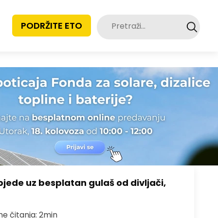
Pretraži:
PODRŽITE ETO
bjede uz besplatan gulaš od divljači,
me čitanja: 2min