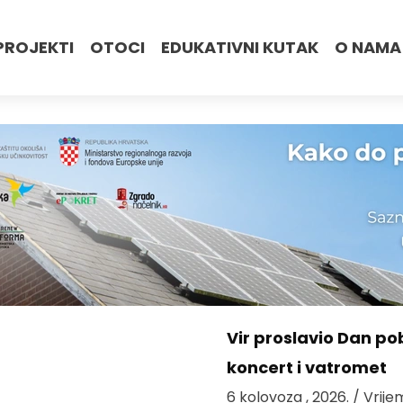
PROJEKTI
OTOCI
EDUKATIVNI KUTAK
O NAMA
Vir proslavio Dan po
koncert i vatromet
6 kolovoza , 2026.
/ Vrije