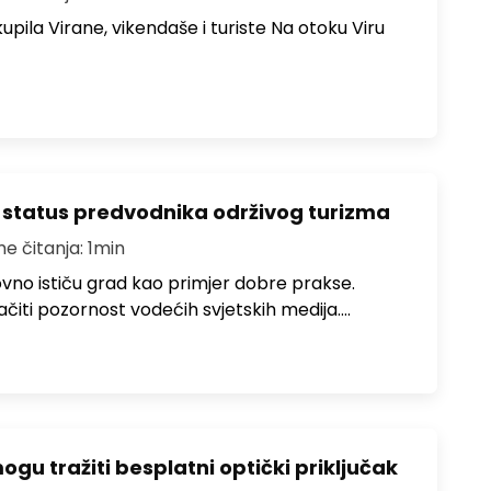
upila Virane, vikendaše i turiste Na otoku Viru
 status predvodnika održivog turizma
me čitanja: 1min
no ističu grad kao primjer dobre prakse.
ačiti pozornost vodećih svjetskih medija.…
u tražiti besplatni optički priključak