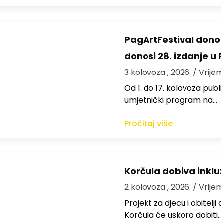
PagArtFestival donos
donosi 28. izdanje u
3 kolovoza , 2026.
/ Vrije
Od 1. do 17. kolovoza publi
umjetnički program na…
Pročitaj više
Korčula dobiva inkluz
2 kolovoza , 2026.
/ Vrije
Projekt za djecu i obitelj
Korčula će uskoro dobiti