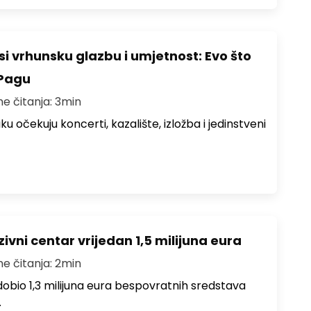
i vrhunsku glazbu i umjetnost: Evo što
 Pagu
me čitanja: 3min
ku očekuju koncerti, kazalište, izložba i jedinstveni
ivni centar vrijedan 1,5 milijuna eura
me čitanja: 2min
i dobio 1,3 milijuna eura bespovratnih sredstava
…