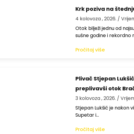
Krk poziva na štedn
4 kolovoza , 2026.
/ Vrije
Otok bilježi jednu od najs
sušne godine i rekordno n
Pročitaj više
Plivač Stjepan Lukši
preplivavši otok Bra
3 kolovoza , 2026.
/ Vrije
St​jepan Lukšić je nakon 
Supetar i…
Pročitaj više