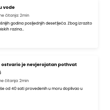
ju vode
me čitanja: 2min
ušnijih godina posljednjih desetljeća. Zbog izrazito
iskih razina…
ć ostvario je nevjerojatan pothvat
č
me čitanja: 2min
više od 40 sati provedenih u moru doplivao u