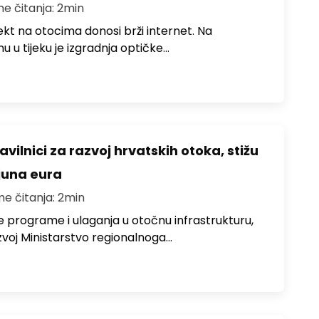
me čitanja: 2min
jekt na otocima donosi brži internet. Na
 u tijeku je izgradnja optičke…
avilnici za razvoj hrvatskih otoka, stižu
ijuna eura
me čitanja: 2min
e programe i ulaganja u otočnu infrastrukturu,
zvoj Ministarstvo regionalnoga…