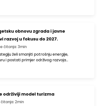
rgetsku obnovu zgrada i javne
vi razvoj u fokusu do 2027.
e čitanja: 3min
egiju želi smanjiti potrošnju energije,
uru i postati primjer održivog razvoja…
e održiviji model turizma
 čitanja: 2min