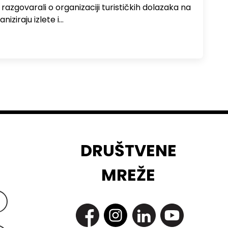
zgovarali o organizaciji turističkih dolazaka na
niziraju izlete i…
DRUŠTVENE
MREŽE