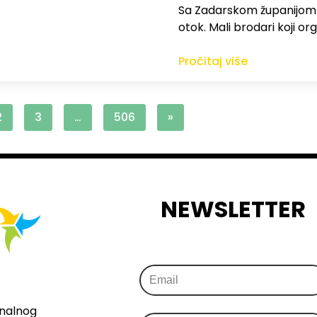
Sa Zadarskom županijom ra
otok. Mali brodari koji orga
Pročitaj više
2
3
…
506
»
NEWSLETTER
onalnog