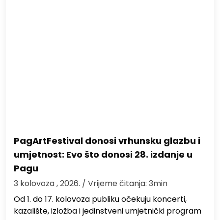
PagArtFestival donosi vrhunsku glazbu i
umjetnost: Evo što donosi 28. izdanje u
Pagu
3 kolovoza , 2026.
/ Vrijeme čitanja: 3min
Od 1. do 17. kolovoza publiku očekuju koncerti,
kazalište, izložba i jedinstveni umjetnički program