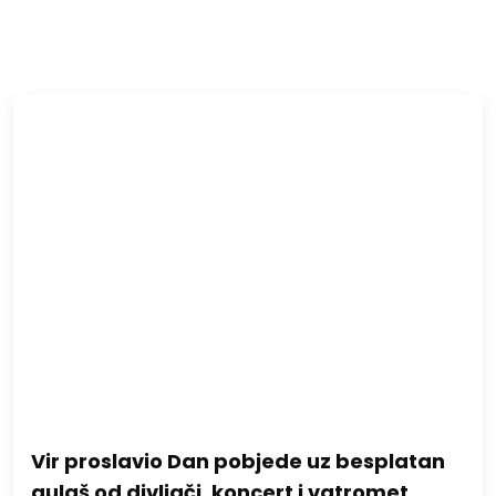
Vir proslavio Dan pobjede uz besplatan
gulaš od divljači, koncert i vatromet