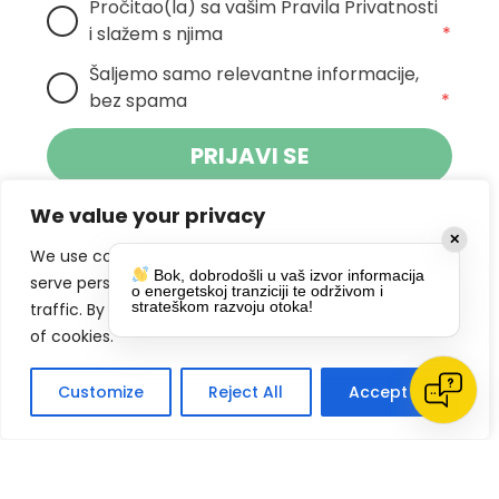
Pročitao(la) sa vašim Pravila Privatnosti 
i slažem s njima
*
Šaljemo samo relevantne informacije, 
bez spama
*
PRIJAVI SE
We value your privacy
Klikom na gumb dajete suglasnost za
✕
primanje novosti Pokreta Otoka te se
We use cookies to enhance your browsing experience,
Bok, dobrodošli u vaš izvor informacija
politikom privatnosti.
slažete s
serve personalized ads or content, and analyze our
o energetskoj tranziciji te održivom i
strateškom razvoju otoka!
traffic. By clicking "Accept All", you consent to our use
DRUŠTVENE MREŽE
of cookies.
Customize
Reject All
Accept All