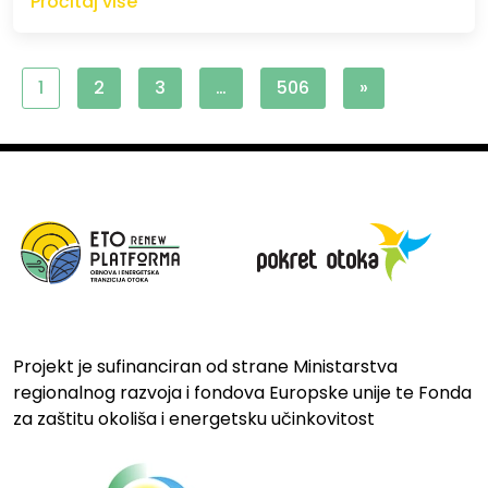
Pročitaj više
1
2
3
…
506
»
Projekt je sufinanciran od strane Ministarstva
regionalnog razvoja i fondova Europske unije te Fonda
za zaštitu okoliša i energetsku učinkovitost