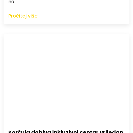
na…
Pročitaj više
Korčula dobiva inkluzivni centar vrijedan