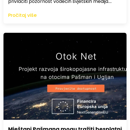
privlačiti pozornost vodećih svjetskih medija.…
Pročitaj više
Mještani Pašmana mogu tražiti besplatni