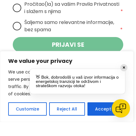
Pročitao(la) sa vašim Pravila Privatnosti 
i slažem s njima
*
Šaljemo samo relevantne informacije, 
bez spama
*
PRIJAVI SE
We value your privacy
Klikom na gumb dajete suglasnost za
✕
primanje novosti Pokreta Otoka te se
We use cookies to enhance your browsing experience,
👋 Bok, dobrodošli u vaš izvor informacija o
politikom privatnosti.
slažete s
serve personalized ads or content, and analyze our
energetskoj tranziciji te održivom i
strateškom razvoju otoka!
traffic. By clicking "Accept All", you consent to our use
DRUŠTVENE MREŽE
of cookies.
Customize
Reject All
Accept All