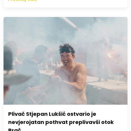
Plivač Stjepan Lukšić ostvario je
nevjerojatan pothvat preplivavši otok
Brač