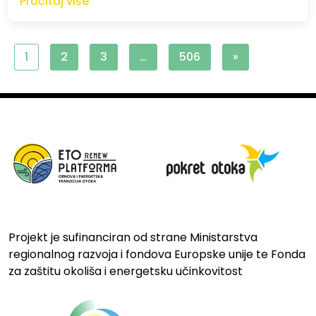
Pročitaj više
1
2
3
…
506
»
Projekt je sufinanciran od strane Ministarstva
regionalnog razvoja i fondova Europske unije te Fonda
za zaštitu okoliša i energetsku učinkovitost