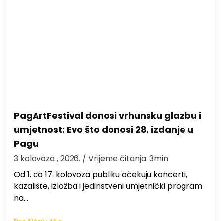
PagArtFestival donosi vrhunsku glazbu i
umjetnost: Evo što donosi 28. izdanje u
Pagu
3 kolovoza , 2026.
/ Vrijeme čitanja: 3min
Od 1. do 17. kolovoza publiku očekuju koncerti,
kazalište, izložba i jedinstveni umjetnički program
na…