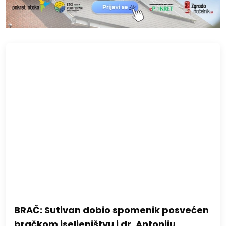
BRAČ: Sutivan dobio spomenik posvećen
bračkom iseljeništvu i dr. Antoniju