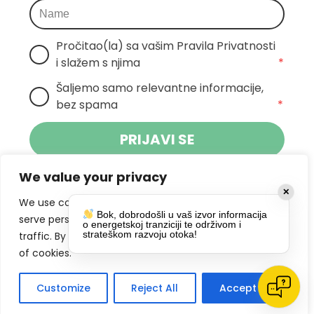
Pročitao(la) sa vašim Pravila Privatnosti 
i slažem s njima
*
Šaljemo samo relevantne informacije, 
bez spama
*
PRIJAVI SE
We value your privacy
Klikom na gumb dajete suglasnost za
✕
primanje novosti Pokreta Otoka te se
We use cookies to enhance your browsing experience,
Bok, dobrodošli u vaš izvor informacija
politikom privatnosti.
slažete s
serve personalized ads or content, and analyze our
o energetskoj tranziciji te održivom i
strateškom razvoju otoka!
traffic. By clicking "Accept All", you consent to our use
DRUŠTVENE MREŽE
of cookies.
Customize
Reject All
Accept All