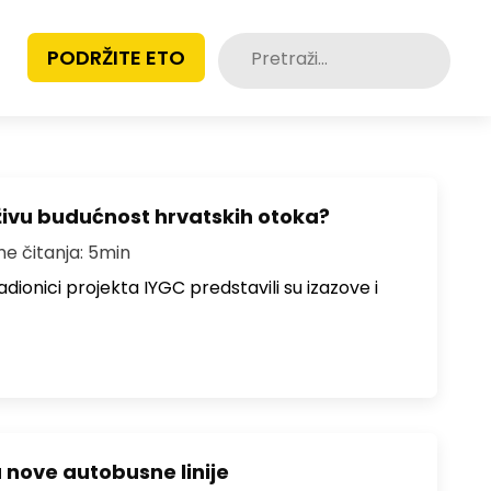
Pretraži:
PODRŽITE ETO
živu budućnost hrvatskih otoka?
me čitanja: 5min
dionici projekta IYGC predstavili su izazove i
u nove autobusne linije