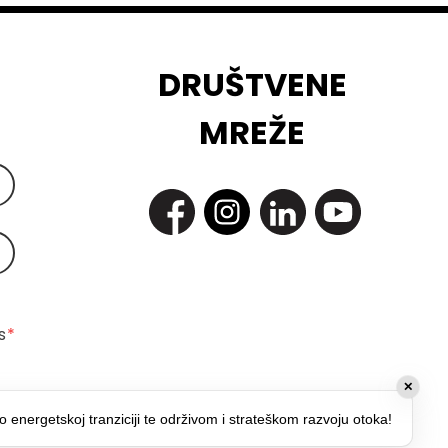
DRUŠTVENE
MREŽE
 
*
✕
o energetskoj tranziciji te održivom i strateškom razvoju otoka!
*