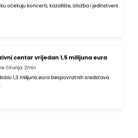
ku očekuju koncerti, kazalište, izložba i jedinstveni
ivni centar vrijedan 1,5 milijuna eura
me čitanja: 2min
i dobio 1,3 milijuna eura bespovratnih sredstava
…