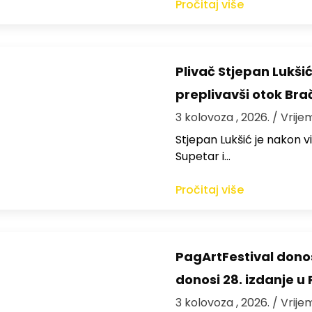
Pročitaj više
Plivač Stjepan Lukši
preplivavši otok Bra
3 kolovoza , 2026.
/ Vrije
St​jepan Lukšić je nakon 
Supetar i…
Pročitaj više
PagArtFestival donos
donosi 28. izdanje u
3 kolovoza , 2026.
/ Vrije