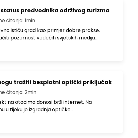
 status predvodnika održivog turizma
me čitanja: 1min
no ističu grad kao primjer dobre prakse.
ačiti pozornost vodećih svjetskih medija.…
u tražiti besplatni optički priključak
me čitanja: 2min
jekt na otocima donosi brži internet. Na
 u tijeku je izgradnja optičke…