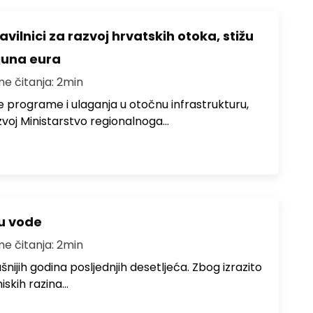
avilnici za razvoj hrvatskih otoka, stižu
ijuna eura
me čitanja: 2min
e programe i ulaganja u otočnu infrastrukturu,
zvoj Ministarstvo regionalnoga…
ju vode
me čitanja: 2min
ušnijih godina posljednjih desetljeća. Zbog izrazito
iskih razina…