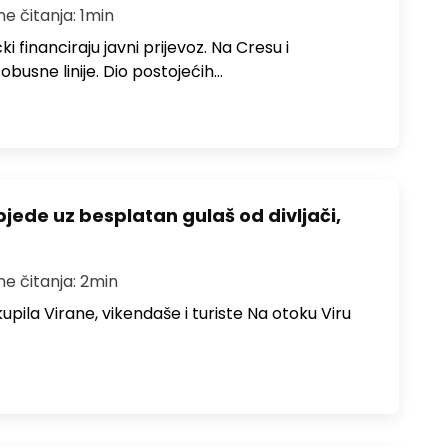
me čitanja: 1min
i financiraju javni prijevoz. Na Cresu i
obusne linije. Dio postojećih…
bjede uz besplatan gulaš od divljači,
me čitanja: 2min
upila Virane, vikendaše i turiste Na otoku Viru