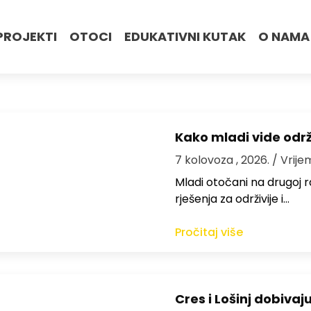
PROJEKTI
OTOCI
EDUKATIVNI KUTAK
O NAMA
Kako mladi vide odr
7 kolovoza , 2026.
/ Vrije
Mladi otočani na drugoj ra
rješenja za održivije i…
Pročitaj više
Cres i Lošinj dobivaj