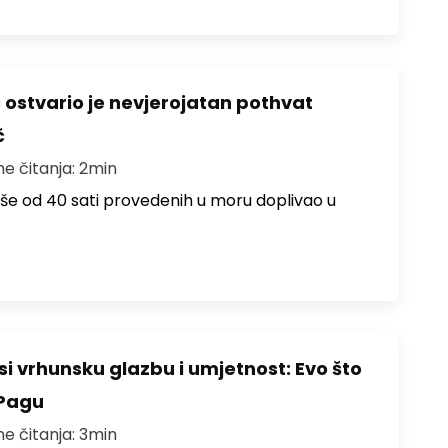
ć ostvario je nevjerojatan pothvat
č
me čitanja: 2min
više od 40 sati provedenih u moru doplivao u
i vrhunsku glazbu i umjetnost: Evo što
 Pagu
me čitanja: 3min