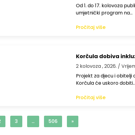
Od 1. do 17. kolovoza publi
umjetnički program na…
Pročitaj više
Korčula dobiva inkluz
2 kolovoza , 2026.
/ Vrije
Projekt za djecu i obitelj
Korčula će uskoro dobiti
Pročitaj više
2
3
…
506
»