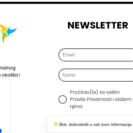
NEWSLETTER
onalnog
okoliša i
Pročitao(la) sa vašim 
Pravila Privatnosti i slažem s
njima
Šaljemo samo relevantne 
Bok, dobrodošli u vaš izvor informacija 
informacije, bez spama