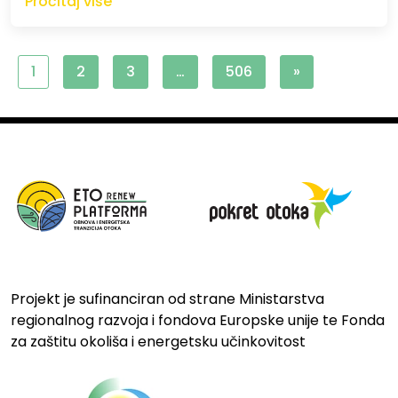
Pročitaj više
1
2
3
…
506
»
Projekt je sufinanciran od strane Ministarstva
regionalnog razvoja i fondova Europske unije te Fonda
za zaštitu okoliša i energetsku učinkovitost