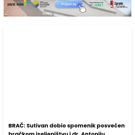
BRAČ: Sutivan dobio spomenik posvećen
bračkom iseljeništvu i dr. Antoniju