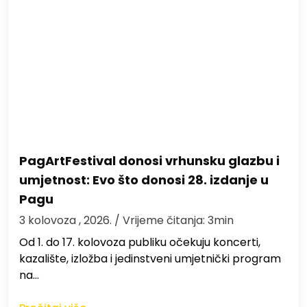
PagArtFestival donosi vrhunsku glazbu i
umjetnost: Evo što donosi 28. izdanje u
Pagu
3 kolovoza , 2026.
/ Vrijeme čitanja: 3min
Od 1. do 17. kolovoza publiku očekuju koncerti,
kazalište, izložba i jedinstveni umjetnički program
na…