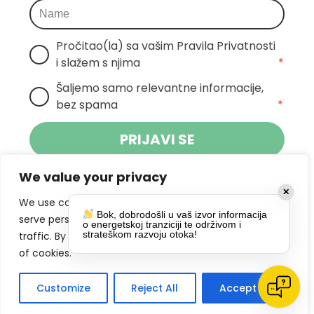
Pročitao(la) sa vašim Pravila Privatnosti 
i slažem s njima
*
Šaljemo samo relevantne informacije, 
bez spama
*
PRIJAVI SE
We value your privacy
Klikom na gumb dajete suglasnost za
✕
primanje novosti Pokreta Otoka te se
We use cookies to enhance your browsing experience,
Bok, dobrodošli u vaš izvor informacija
politikom privatnosti.
slažete s
serve personalized ads or content, and analyze our
o energetskoj tranziciji te održivom i
strateškom razvoju otoka!
traffic. By clicking "Accept All", you consent to our use
DRUŠTVENE MREŽE
of cookies.
Customize
Reject All
Accept All