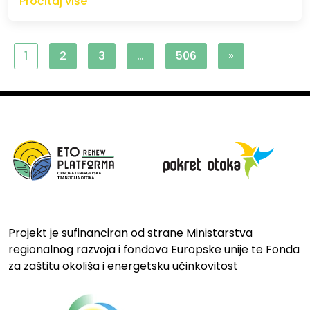
Pročitaj više
1
2
3
…
506
»
Projekt je sufinanciran od strane Ministarstva
regionalnog razvoja i fondova Europske unije te Fonda
za zaštitu okoliša i energetsku učinkovitost