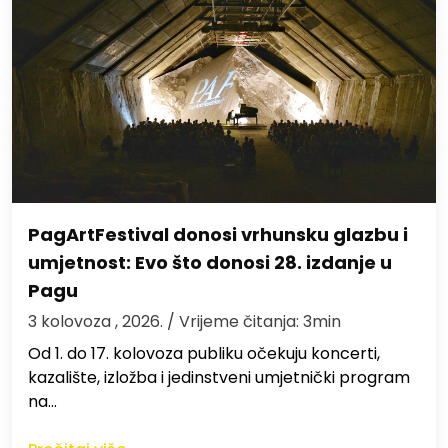
PagArtFestival donosi vrhunsku glazbu i
umjetnost: Evo što donosi 28. izdanje u
Pagu
3 kolovoza , 2026.
/ Vrijeme čitanja: 3min
Od 1. do 17. kolovoza publiku očekuju koncerti,
kazalište, izložba i jedinstveni umjetnički program
na…