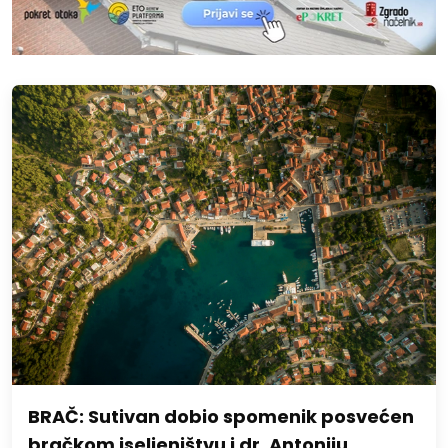
BRAČ: Sutivan dobio spomenik posvećen
bračkom iseljeništvu i dr. Antoniju