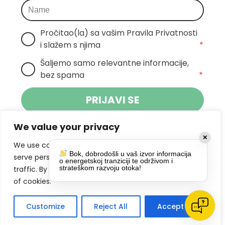
Pročitao(la) sa vašim Pravila Privatnosti 
i slažem s njima
*
Šaljemo samo relevantne informacije, 
bez spama
*
PRIJAVI SE
We value your privacy
Klikom na gumb dajete suglasnost za
✕
primanje novosti Pokreta Otoka te se
We use cookies to enhance your browsing experience,
Bok, dobrodošli u vaš izvor informacija
politikom privatnosti.
slažete s
serve personalized ads or content, and analyze our
o energetskoj tranziciji te održivom i
strateškom razvoju otoka!
traffic. By clicking "Accept All", you consent to our use
DRUŠTVENE MREŽE
of cookies.
Customize
Reject All
Accept All