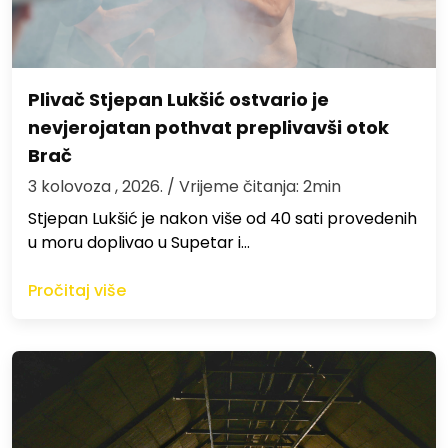
Plivač Stjepan Lukšić ostvario je
nevjerojatan pothvat preplivavši otok
Brač
3 kolovoza , 2026.
/ Vrijeme čitanja: 2min
St​jepan Lukšić je nakon više od 40 sati provedenih
u moru doplivao u Supetar i…
Pročitaj više