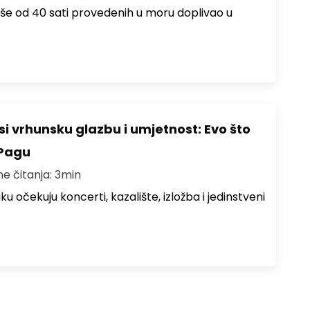
više od 40 sati provedenih u moru doplivao u
i vrhunsku glazbu i umjetnost: Evo što
 Pagu
me čitanja: 3min
ku očekuju koncerti, kazalište, izložba i jedinstveni