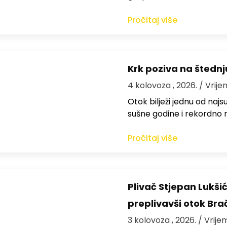
Pročitaj više
Krk poziva na štedn
4 kolovoza , 2026.
/ Vrije
Otok bilježi jednu od najs
sušne godine i rekordno n
Pročitaj više
Plivač Stjepan Lukši
preplivavši otok Bra
3 kolovoza , 2026.
/ Vrije