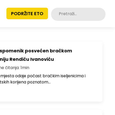
Pretraži:
PODRŽITE ETO
o spomenik posvećen bračkom
toniju Rendiću Ivanoviću
me čitanja: 1min
 mjesta odaje počast bračkim iseljenicima i
atskih korijena poznatom…