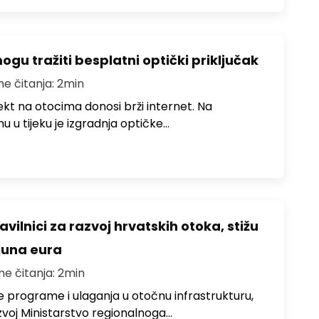
u tražiti besplatni optički priključak
me čitanja: 2min
jekt na otocima donosi brži internet. Na
 u tijeku je izgradnja optičke…
avilnici za razvoj hrvatskih otoka, stižu
ijuna eura
me čitanja: 2min
e programe i ulaganja u otočnu infrastrukturu,
zvoj Ministarstvo regionalnoga…