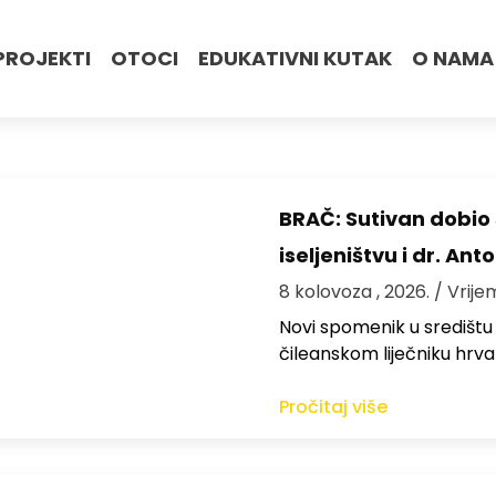
PROJEKTI
OTOCI
EDUKATIVNI KUTAK
O NAMA
BRAČ: Sutivan dobi
iseljeništvu i dr. An
8 kolovoza , 2026.
/ Vrije
Novi spomenik u središtu
čileanskom liječniku hrv
Pročitaj više