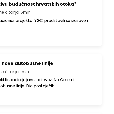
živu budućnost hrvatskih otoka?
me čitanja: 5min
dionici projekta IYGC predstavili su izazove i
u nove autobusne linije
me čitanja: 1min
i financiraju javni prijevoz. Na Cresu i
obusne linije. Dio postojećih…