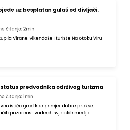
bjede uz besplatan gulaš od divljači,
me čitanja: 2min
upila Virane, vikendaše i turiste Na otoku Viru
 status predvodnika održivog turizma
me čitanja: 1min
no ističu grad kao primjer dobre prakse.
ačiti pozornost vodećih svjetskih medija.…