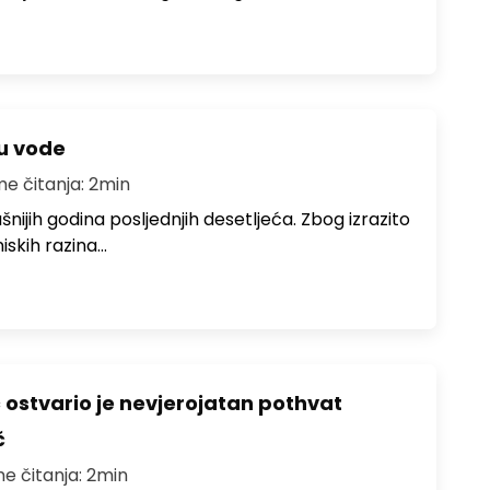
ju vode
me čitanja: 2min
ušnijih godina posljednjih desetljeća. Zbog izrazito
iskih razina…
ć ostvario je nevjerojatan pothvat
č
me čitanja: 2min