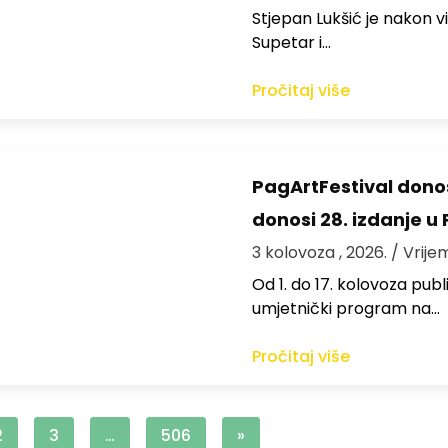
St​jepan Lukšić je nakon 
Supetar i…
Pročitaj više
PagArtFestival donos
donosi 28. izdanje u
3 kolovoza , 2026.
/ Vrije
Od 1. do 17. kolovoza publi
umjetnički program na…
Pročitaj više
2
3
…
506
»