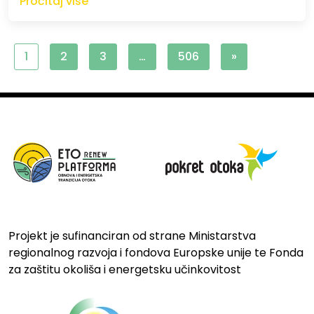
Pročitaj više
1
2
3
…
506
»
Projekt je sufinanciran od strane Ministarstva
regionalnog razvoja i fondova Europske unije te Fonda
za zaštitu okoliša i energetsku učinkovitost