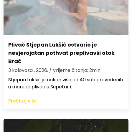
Plivač Stjepan Lukšić ostvario je
nevjerojatan pothvat preplivavši otok
Brač
3 kolovoza , 2026.
/ Vrijeme čitanja: 2min
St​jepan Lukšić je nakon više od 40 sati provedenih
u moru doplivao u Supetar i…
Pročitaj više