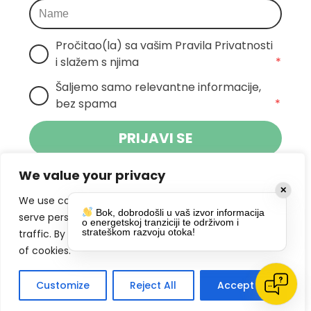
Pročitao(la) sa vašim Pravila Privatnosti 
i slažem s njima
*
Šaljemo samo relevantne informacije, 
bez spama
*
PRIJAVI SE
We value your privacy
Klikom na gumb dajete suglasnost za
✕
primanje novosti Pokreta Otoka te se
We use cookies to enhance your browsing experience,
Bok, dobrodošli u vaš izvor informacija
politikom privatnosti.
slažete s
serve personalized ads or content, and analyze our
o energetskoj tranziciji te održivom i
strateškom razvoju otoka!
traffic. By clicking "Accept All", you consent to our use
DRUŠTVENE MREŽE
of cookies.
Customize
Reject All
Accept All