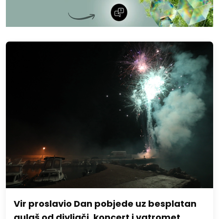
Vir proslavio Dan pobjede uz besplatan
gulaš od divljači, koncert i vatromet