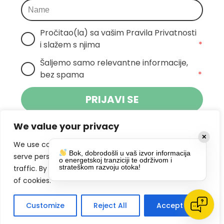
Pročitao(la) sa vašim Pravila Privatnosti 
i slažem s njima
*
Šaljemo samo relevantne informacije, 
bez spama
*
PRIJAVI SE
We value your privacy
Klikom na gumb dajete suglasnost za
✕
primanje novosti Pokreta Otoka te se
We use cookies to enhance your browsing experience,
Bok, dobrodošli u vaš izvor informacija
politikom privatnosti.
slažete s
serve personalized ads or content, and analyze our
o energetskoj tranziciji te održivom i
strateškom razvoju otoka!
traffic. By clicking "Accept All", you consent to our use
DRUŠTVENE MREŽE
of cookies.
Customize
Reject All
Accept All