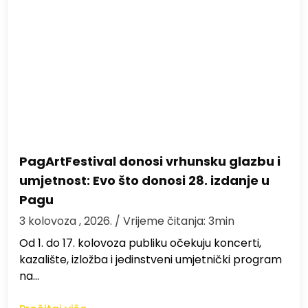
PagArtFestival donosi vrhunsku glazbu i
umjetnost: Evo što donosi 28. izdanje u
Pagu
3 kolovoza , 2026.
/ Vrijeme čitanja: 3min
Od 1. do 17. kolovoza publiku očekuju koncerti,
kazalište, izložba i jedinstveni umjetnički program
na…