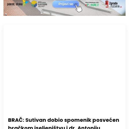
BRAČ: Sutivan dobio spomenik posvećen
bračkom iseljeništvu i dr. Antoniju