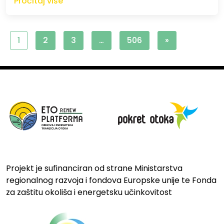
Pročitaj više
1
2
3
…
506
»
Projekt je sufinanciran od strane Ministarstva
regionalnog razvoja i fondova Europske unije te Fonda
za zaštitu okoliša i energetsku učinkovitost