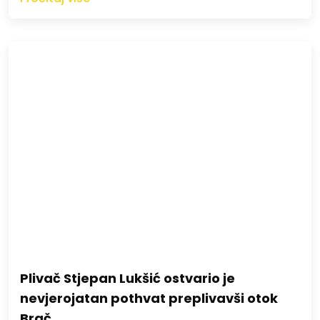
Plivač Stjepan Lukšić ostvario je
nevjerojatan pothvat preplivavši otok
Brač