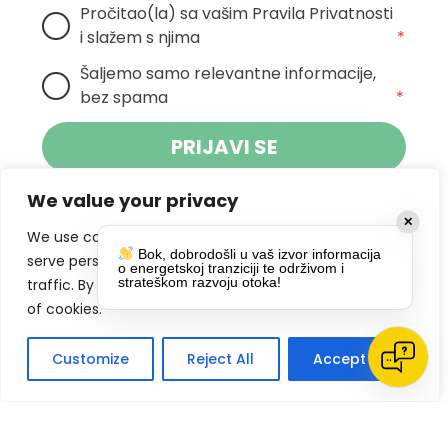
Pročitao(la) sa vašim Pravila Privatnosti 
i slažem s njima
*
Šaljemo samo relevantne informacije, 
bez spama
*
PRIJAVI SE
We value your privacy
Klikom na gumb dajete suglasnost za
✕
primanje novosti Pokreta Otoka te se
We use cookies to enhance your browsing experience,
Bok, dobrodošli u vaš izvor informacija
politikom privatnosti.
slažete s
serve personalized ads or content, and analyze our
o energetskoj tranziciji te održivom i
strateškom razvoju otoka!
traffic. By clicking "Accept All", you consent to our use
DRUŠTVENE MREŽE
of cookies.
Customize
Reject All
Accept All