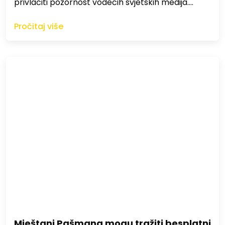
privlačiti pozornost vodećih svjetskih medija.…
Pročitaj više
Mještani Pašmana mogu tražiti besplatni