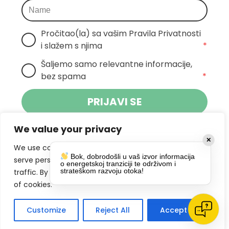
Pročitao(la) sa vašim Pravila Privatnosti 
i slažem s njima
*
Šaljemo samo relevantne informacije, 
bez spama
*
PRIJAVI SE
We value your privacy
Klikom na gumb dajete suglasnost za
✕
primanje novosti Pokreta Otoka te se
We use cookies to enhance your browsing experience,
Bok, dobrodošli u vaš izvor informacija
politikom privatnosti.
slažete s
serve personalized ads or content, and analyze our
o energetskoj tranziciji te održivom i
strateškom razvoju otoka!
traffic. By clicking "Accept All", you consent to our use
DRUŠTVENE MREŽE
of cookies.
Customize
Reject All
Accept All