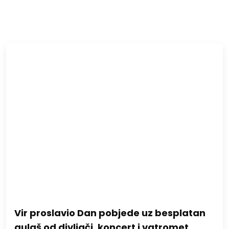
Vir proslavio Dan pobjede uz besplatan
gulaš od divljači, koncert i vatromet