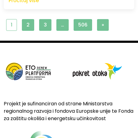
Pročitaj više
1
2
3
…
506
»
Projekt je sufinanciran od strane Ministarstva
regionalnog razvoja i fondova Europske unije te Fonda
za zaštitu okoliša i energetsku učinkovitost