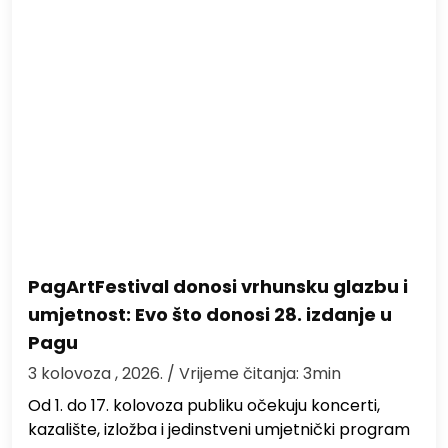
PagArtFestival donosi vrhunsku glazbu i
umjetnost: Evo što donosi 28. izdanje u
Pagu
3 kolovoza , 2026.
/ Vrijeme čitanja: 3min
Od 1. do 17. kolovoza publiku očekuju koncerti,
kazalište, izložba i jedinstveni umjetnički program