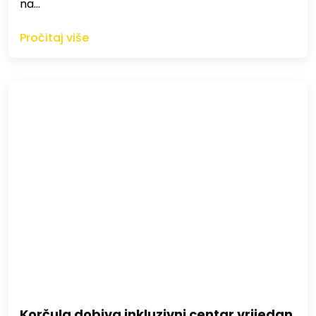
na…
Pročitaj više
Korčula dobiva inkluzivni centar vrijedan