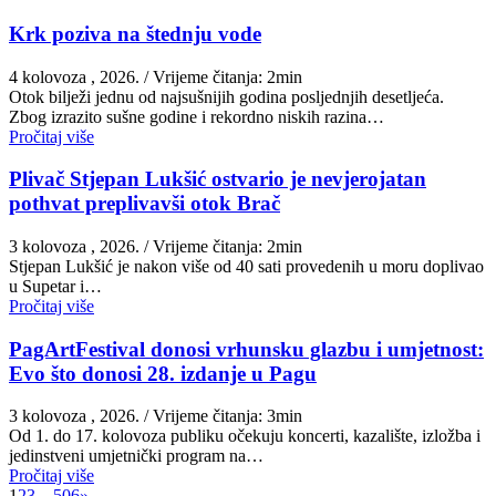
Krk poziva na štednju vode
4 kolovoza , 2026.
/ Vrijeme čitanja: 2min
Otok bilježi jednu od najsušnijih godina posljednjih desetljeća.
Zbog izrazito sušne godine i rekordno niskih razina…
Pročitaj više
Plivač Stjepan Lukšić ostvario je nevjerojatan
pothvat preplivavši otok Brač
3 kolovoza , 2026.
/ Vrijeme čitanja: 2min
St​jepan Lukšić je nakon više od 40 sati provedenih u moru doplivao
u Supetar i…
Pročitaj više
PagArtFestival donosi vrhunsku glazbu i umjetnost:
Evo što donosi 28. izdanje u Pagu
3 kolovoza , 2026.
/ Vrijeme čitanja: 3min
Od 1. do 17. kolovoza publiku očekuju koncerti, kazalište, izložba i
jedinstveni umjetnički program na…
Pročitaj više
1
2
3
…
506
»