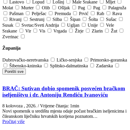
Lastovo
Lopud
Lošinj
Male Srakane
Mljet
Molat
Murter
Olib
Ošljak
Pag
Pag
Palagruža
Pašman
Pelješac
Premuda
Prvić
Rab
Rava
Rivanj
Sestrunj
Silba
Šipan
Šolta
Sušac
Susak
Svetac/Sveti Andrija
Ugljan
Unije
Vele
Srakane
Vir
Vis
Vrgada
Žirje
Zlarin
Žut
Zverinac
Županija
Dubrovačko-neretvanska
Ličko-senjska
Primorsko-goranska
Šibensko-kninska
Splitsko-dalmatinska
Zadarska
Poništi sve
BRAČ: Sutivan dobio spomenik posvećen bračkom
iseljeništvu i dr. Antoniju Rendiću Ivanoviću
8 kolovoza , 2026.
/ Vrijeme čitanja: 1min
Novi spomenik u središtu mjesta odaje počast bračkim iseljenicima i
čileanskom liječniku hrvatskih korijena poznatom…
Pročitaj više