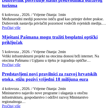
Dubrovnik potvrđuje status predvodnika održivog
turizma
6 kolovoza , 2026.
/ Vrijeme čitanja: 1min
Međunarodni mediji ponovno ističu grad kao primjer dobre prakse.
Dubrovnik nastavlja privlačiti pozornost vodećih svjetskih medija.…
Pročitaj više
Mještani Pašmana mogu tražiti besplatni optički
priključak
5 kolovoza , 2026.
/ Vrijeme čitanja: 2min
Veliki infrastrukturni projekt na otocima donosi brži internet. Na
otocima Pašmanu i Ugljanu u tijeku je izgradnja optičke…
Pročitaj više
Predstavljeni novi pravilnici za razvoj hrvatskih
otoka, stižu pozivi vrijedni 18 milijuna eura
4 kolovoza , 2026.
/ Vrijeme čitanja: 2min
Ministarstvo najavilo nove programe i ulaganja u otočnu
infrastrukturu, gospodarstvo i održivi razvoj Ministarstvo
regionalnoga…
Pročitaj više