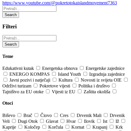
https://www.youtube.com/@pokretotokaislandmovement7363
Pretraži:
Search
Filteri
Pretraži:
Search
Teme
Edukativni kutak
Energetska obnova
Energetske zajednice
ENERGO KOMPAS
Island Youth
Izgradnja zajednice
Javni pozivi i natječaji
Kultura
Novosti iz svijeta OIE
Održivi turizam
Pokretove vijesti
Politika i društvo
Tajništvo za EU otoke
Vijesti iz EU
Zaštita okoliša
Otoci
Biševo
Brač
Čiovo
Cres
Drvenik Mali
Drvenik
Veli
Dugi Otok
Glavat
Hvar
Ilovik
Ist
Iž
Kaprije
Koločep
Korčula
Kornat
Krapanj
Krk