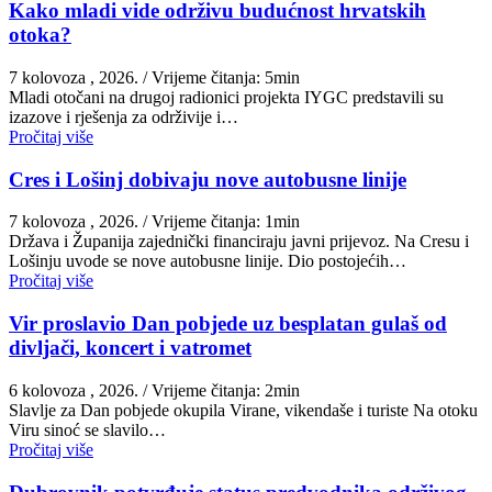
Kako mladi vide održivu budućnost hrvatskih
otoka?
7 kolovoza , 2026.
/ Vrijeme čitanja: 5min
Mladi otočani na drugoj radionici projekta IYGC predstavili su
izazove i rješenja za održivije i…
Pročitaj više
Cres i Lošinj dobivaju nove autobusne linije
7 kolovoza , 2026.
/ Vrijeme čitanja: 1min
Država i Županija zajednički financiraju javni prijevoz. Na Cresu i
Lošinju uvode se nove autobusne linije. Dio postojećih…
Pročitaj više
Vir proslavio Dan pobjede uz besplatan gulaš od
divljači, koncert i vatromet
6 kolovoza , 2026.
/ Vrijeme čitanja: 2min
Slavlje za Dan pobjede okupila Virane, vikendaše i turiste Na otoku
Viru sinoć se slavilo…
Pročitaj više