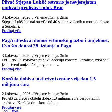
Plivač Stjepan Lukšić ostvario je nevjerojatan
pothvat preplivavši otok Brač
3 kolovoza , 2026.
/ Vrijeme čitanja: 2min
St​jepan Lukšić je nakon više od 40 sati provedenih u moru doplivao
u Supetar i…
Pročitaj više
PagArtFestival donosi vrhunsku glazbu i umjetnost:
Evo što donosi 28. izdanje u Pagu
3 kolovoza , 2026.
/ Vrijeme čitanja: 3min
Od 1. do 17. kolovoza publiku očekuju koncerti, kazalište, izložba i
jedinstveni umjetnički program na…
Pročitaj više
Korčula dobiva inkluzivni centar vrijedan 1,5
milijuna eura
2 kolovoza , 2026.
/ Vrijeme čitanja: 2min
Projekt za djecu i obitelji dobio 1,3 milijuna eura bespovratnih
sredstava Korčula će uskoro dobiti…
Pročitaj više
1
2
3
…
506
»