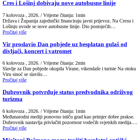
Cres i Lošinj dobivaju nove autobusne linije
7 kolovoza , 2026.
/ Vrijeme čitanja: 1min
Država i Županija zajednički financiraju javni prijevoz. Na Cresu i
Lošinju uvode se nove autobusne linije. Dio postojećih…
Pročitaj više
Vir proslavio Dan pobjede uz besplatan gulaš od
divljači, koncert i vatromet
6 kolovoza , 2026.
/ Vrijeme čitanja: 2min
Slavlje za Dan pobjede okupila Virane, vikendaše i turiste Na otoku
Viru sinoć se slavilo…
Pročitaj više
Dubrovnik potvrđuje status predvodnika održivog
turizma
6 kolovoza , 2026.
/ Vrijeme čitanja: 1min
Međunarodni mediji ponovno ističu grad kao primjer dobre prakse.
Dubrovnik nastavlja privlačiti pozornost vodećih svjetskih medija.…
Pročitaj više