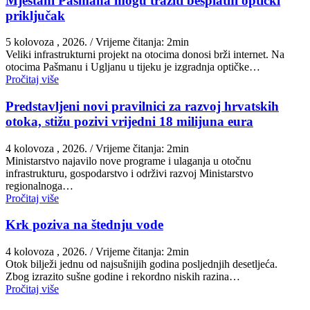
Mještani Pašmana mogu tražiti besplatni optički
priključak
5 kolovoza , 2026.
/ Vrijeme čitanja: 2min
Veliki infrastrukturni projekt na otocima donosi brži internet. Na
otocima Pašmanu i Ugljanu u tijeku je izgradnja optičke…
Pročitaj više
Predstavljeni novi pravilnici za razvoj hrvatskih
otoka, stižu pozivi vrijedni 18 milijuna eura
4 kolovoza , 2026.
/ Vrijeme čitanja: 2min
Ministarstvo najavilo nove programe i ulaganja u otočnu
infrastrukturu, gospodarstvo i održivi razvoj Ministarstvo
regionalnoga…
Pročitaj više
Krk poziva na štednju vode
4 kolovoza , 2026.
/ Vrijeme čitanja: 2min
Otok bilježi jednu od najsušnijih godina posljednjih desetljeća.
Zbog izrazito sušne godine i rekordno niskih razina…
Pročitaj više