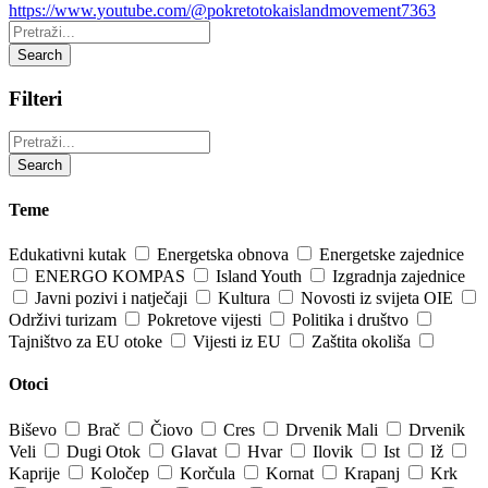
https://www.youtube.com/@pokretotokaislandmovement7363
Pretraži:
Search
Filteri
Pretraži:
Search
Teme
Edukativni kutak
Energetska obnova
Energetske zajednice
ENERGO KOMPAS
Island Youth
Izgradnja zajednice
Javni pozivi i natječaji
Kultura
Novosti iz svijeta OIE
Održivi turizam
Pokretove vijesti
Politika i društvo
Tajništvo za EU otoke
Vijesti iz EU
Zaštita okoliša
Otoci
Biševo
Brač
Čiovo
Cres
Drvenik Mali
Drvenik
Veli
Dugi Otok
Glavat
Hvar
Ilovik
Ist
Iž
Kaprije
Koločep
Korčula
Kornat
Krapanj
Krk