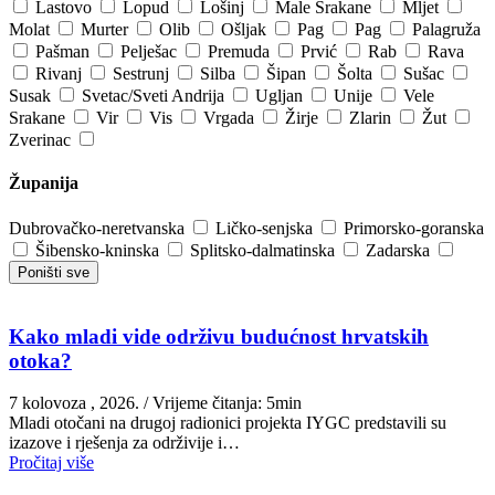
Lastovo
Lopud
Lošinj
Male Srakane
Mljet
Molat
Murter
Olib
Ošljak
Pag
Pag
Palagruža
Pašman
Pelješac
Premuda
Prvić
Rab
Rava
Rivanj
Sestrunj
Silba
Šipan
Šolta
Sušac
Susak
Svetac/Sveti Andrija
Ugljan
Unije
Vele
Srakane
Vir
Vis
Vrgada
Žirje
Zlarin
Žut
Zverinac
Županija
Dubrovačko-neretvanska
Ličko-senjska
Primorsko-goranska
Šibensko-kninska
Splitsko-dalmatinska
Zadarska
Poništi sve
Kako mladi vide održivu budućnost hrvatskih
otoka?
7 kolovoza , 2026.
/ Vrijeme čitanja: 5min
Mladi otočani na drugoj radionici projekta IYGC predstavili su
izazove i rješenja za održivije i…
Pročitaj više