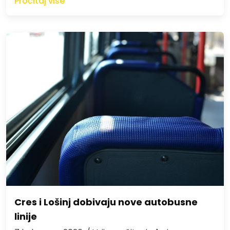
Pročitaj više
Cres i Lošinj dobivaju nove autobusne
linije