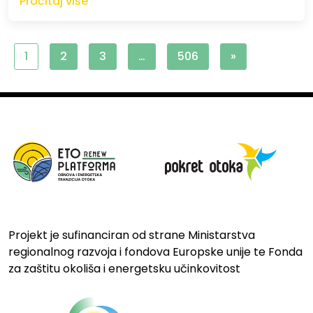
Pročitaj više
1
2
3
…
506
»
Projekt je sufinanciran od strane Ministarstva
regionalnog razvoja i fondova Europske unije te Fonda
za zaštitu okoliša i energetsku učinkovitost