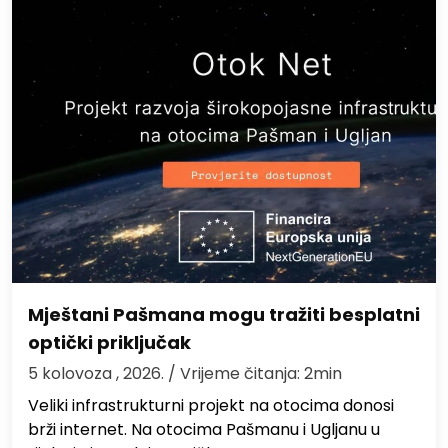
Mještani Pašmana mogu tražiti besplatni
optički priključak
5 kolovoza , 2026.
/ Vrijeme čitanja: 2min
Veliki infrastrukturni projekt na otocima donosi
brži internet. Na otocima Pašmanu i Ugljanu u