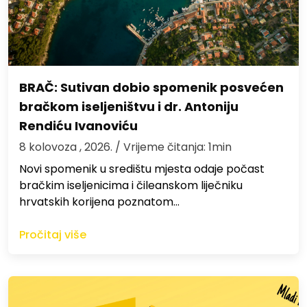
BRAČ: Sutivan dobio spomenik posvećen
bračkom iseljeništvu i dr. Antoniju
Rendiću Ivanoviću
8 kolovoza , 2026.
/ Vrijeme čitanja: 1min
Novi spomenik u središtu mjesta odaje počast
bračkim iseljenicima i čileanskom liječniku
hrvatskih korijena poznatom…
Pročitaj više