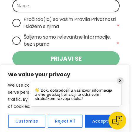
Pročitao(la) sa vašim Pravila Privatnosti 
i slažem s njima
*
Šaljemo samo relevantne informacije, 
bez spama
*
PRIJAVI SE
We value your privacy
Klikom na gumb dajete suglasnost za
✕
primanje novosti Pokreta Otoka te se
We use cookies to enhance your browsing experience,
Bok, dobrodošli u vaš izvor informacija
politikom privatnosti.
slažete s
serve personalized ads or content, and analyze our
o energetskoj tranziciji te održivom i
strateškom razvoju otoka!
traffic. By clicking "Accept All", you consent to our use
DRUŠTVENE MREŽE
of cookies.
Customize
Reject All
Accept All