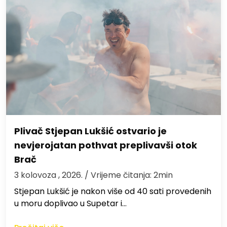
Plivač Stjepan Lukšić ostvario je
nevjerojatan pothvat preplivavši otok
Brač
3 kolovoza , 2026.
/ Vrijeme čitanja: 2min
St​jepan Lukšić je nakon više od 40 sati provedenih
u moru doplivao u Supetar i…