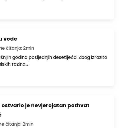
ju vode
me čitanja: 2min
ušnijih godina posljednjih desetljeća. Zbog izrazito
iskih razina…
ć ostvario je nevjerojatan pothvat
č
me čitanja: 2min