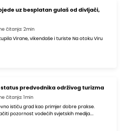
bjede uz besplatan gulaš od divljači,
me čitanja: 2min
upila Virane, vikendaše i turiste Na otoku Viru
 status predvodnika održivog turizma
me čitanja: 1min
no ističu grad kao primjer dobre prakse.
ačiti pozornost vodećih svjetskih medija.…