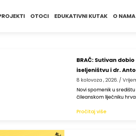
PROJEKTI
OTOCI
EDUKATIVNI KUTAK
O NAMA
BRAČ: Sutivan dobi
iseljeništvu i dr. An
8 kolovoza , 2026.
/ Vrije
Novi spomenik u središtu
čileanskom liječniku hrv
Pročitaj više