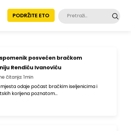
Pretraži:
PODRŽITE ETO
o spomenik posvećen bračkom
toniju Rendiću Ivanoviću
me čitanja: 1min
 mjesta odaje počast bračkim iseljenicima i
atskih korijena poznatom…