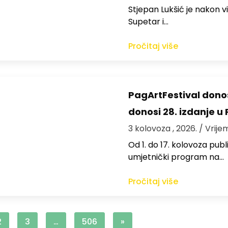
St​jepan Lukšić je nakon 
Supetar i…
Pročitaj više
PagArtFestival donos
donosi 28. izdanje u
3 kolovoza , 2026.
/ Vrije
Od 1. do 17. kolovoza publi
umjetnički program na…
Pročitaj više
2
3
…
506
»