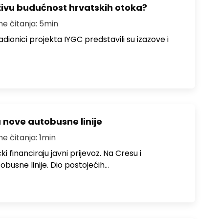
živu budućnost hrvatskih otoka?
me čitanja: 5min
dionici projekta IYGC predstavili su izazove i
u nove autobusne linije
me čitanja: 1min
i financiraju javni prijevoz. Na Cresu i
obusne linije. Dio postojećih…