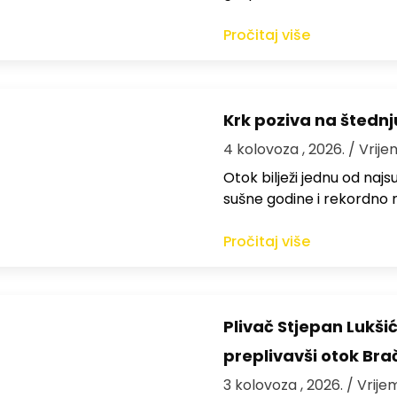
Pročitaj više
Krk poziva na štedn
4 kolovoza , 2026.
/ Vrije
Otok bilježi jednu od najs
sušne godine i rekordno n
Pročitaj više
Plivač Stjepan Lukši
preplivavši otok Bra
3 kolovoza , 2026.
/ Vrije