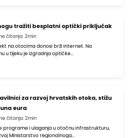
u tražiti besplatni optički priključak
me čitanja: 2min
jekt na otocima donosi brži internet. Na
 u tijeku je izgradnja optičke…
avilnici za razvoj hrvatskih otoka, stižu
ijuna eura
me čitanja: 2min
e programe i ulaganja u otočnu infrastrukturu,
zvoj Ministarstvo regionalnoga…