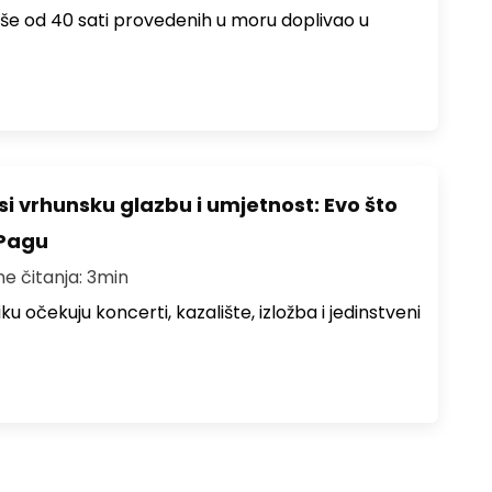
više od 40 sati provedenih u moru doplivao u
i vrhunsku glazbu i umjetnost: Evo što
 Pagu
me čitanja: 3min
ku očekuju koncerti, kazalište, izložba i jedinstveni