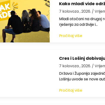
Kako mladi vide odr
7 kolovoza , 2026.
/ Vrije
Mladi otočani na drugoj ra
rješenja za održivije i…
Pročitaj više
Cres i Lošinj dobivaj
7 kolovoza , 2026.
/ Vrije
Država i Županija zajedničk
Lošinju uvode se nove aut
Pročitaj više