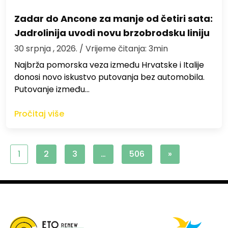
Zadar do Ancone za manje od četiri sata:
Jadrolinija uvodi novu brzobrodsku liniju
30 srpnja , 2026.
/ Vrijeme čitanja: 3min
Najbrža pomorska veza između Hrvatske i Italije
donosi novo iskustvo putovanja bez automobila.
Putovanje između…
Pročitaj više
1
2
3
…
506
»