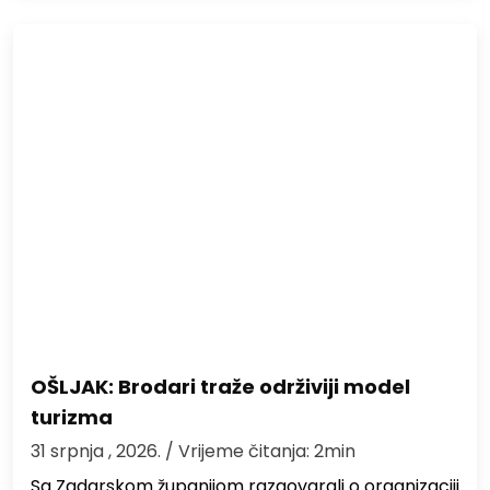
OŠLJAK: Brodari traže održiviji model
turizma
31 srpnja , 2026.
/ Vrijeme čitanja: 2min
Sa Zadarskom županijom razgovarali o organizaciji