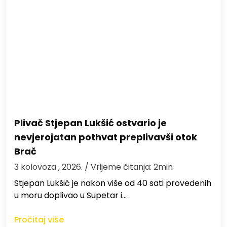
Plivač Stjepan Lukšić ostvario je
nevjerojatan pothvat preplivavši otok
Brač
3 kolovoza , 2026.
/ Vrijeme čitanja: 2min
St​jepan Lukšić je nakon više od 40 sati provedenih
u moru doplivao u Supetar i…
Pročitaj više