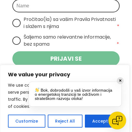
Pročitao(la) sa vašim Pravila Privatnosti 
i slažem s njima
*
Šaljemo samo relevantne informacije, 
bez spama
*
PRIJAVI SE
We value your privacy
Klikom na gumb dajete suglasnost za
✕
primanje novosti Pokreta Otoka te se
We use cookies to enhance your browsing experience,
Bok, dobrodošli u vaš izvor informacija
politikom privatnosti.
slažete s
serve personalized ads or content, and analyze our
o energetskoj tranziciji te održivom i
strateškom razvoju otoka!
traffic. By clicking "Accept All", you consent to our use
DRUŠTVENE MREŽE
of cookies.
Customize
Reject All
Accept All