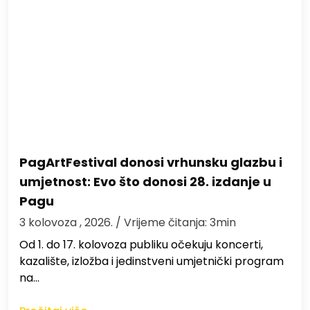
PagArtFestival donosi vrhunsku glazbu i
umjetnost: Evo što donosi 28. izdanje u
Pagu
3 kolovoza , 2026.
/ Vrijeme čitanja: 3min
Od 1. do 17. kolovoza publiku očekuju koncerti,
kazalište, izložba i jedinstveni umjetnički program
na…