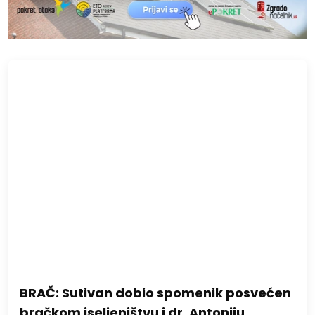
BRAČ: Sutivan dobio spomenik posvećen
bračkom iseljeništvu i dr. Antoniju