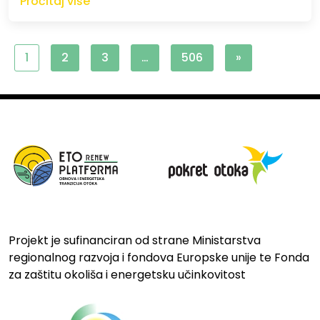
Pročitaj više
1
2
3
…
506
»
Projekt je sufinanciran od strane Ministarstva
regionalnog razvoja i fondova Europske unije te Fonda
za zaštitu okoliša i energetsku učinkovitost