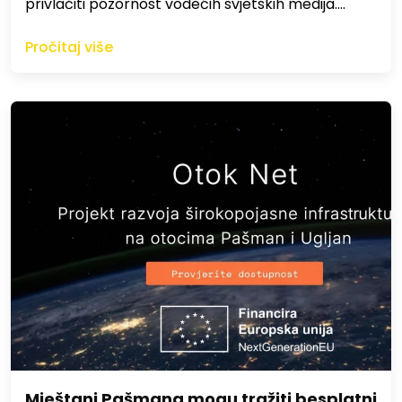
privlačiti pozornost vodećih svjetskih medija.…
Pročitaj više
Mještani Pašmana mogu tražiti besplatni