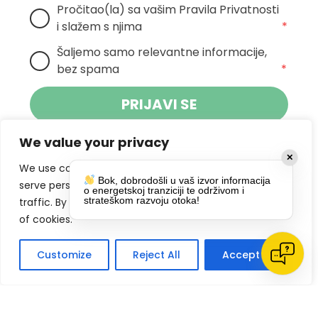
Pročitao(la) sa vašim Pravila Privatnosti 
i slažem s njima
*
Šaljemo samo relevantne informacije, 
bez spama
*
PRIJAVI SE
We value your privacy
Klikom na gumb dajete suglasnost za
✕
primanje novosti Pokreta Otoka te se
We use cookies to enhance your browsing experience,
Bok, dobrodošli u vaš izvor informacija
politikom privatnosti.
slažete s
serve personalized ads or content, and analyze our
o energetskoj tranziciji te održivom i
strateškom razvoju otoka!
traffic. By clicking "Accept All", you consent to our use
DRUŠTVENE MREŽE
of cookies.
Customize
Reject All
Accept All