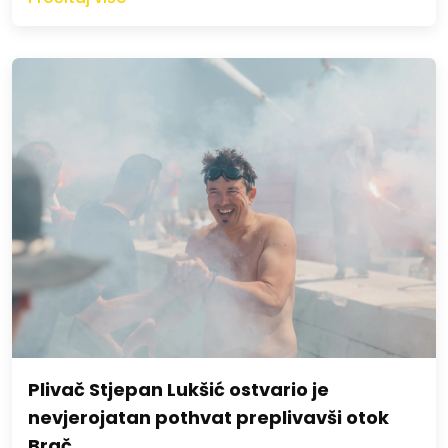
Plivač Stjepan Lukšić ostvario je
nevjerojatan pothvat preplivavši otok
Brač