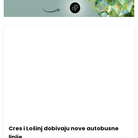
Cres i Lošinj dobivaju nove autobusne
linije