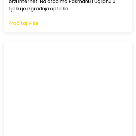
brži internet. Na otocima Pašmanu i Ugljanu u
tijeku je izgradnja optičke…
Pročitaj više