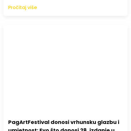
Pročitaj više
PagArtFestival donosi vrhunsku glazbu i
umjetnost: Evo što donosi 28. izdanje u