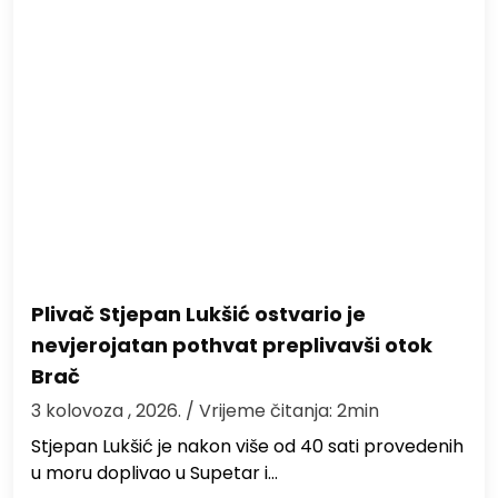
Plivač Stjepan Lukšić ostvario je
nevjerojatan pothvat preplivavši otok
Brač
3 kolovoza , 2026.
/ Vrijeme čitanja: 2min
St​jepan Lukšić je nakon više od 40 sati provedenih
u moru doplivao u Supetar i…