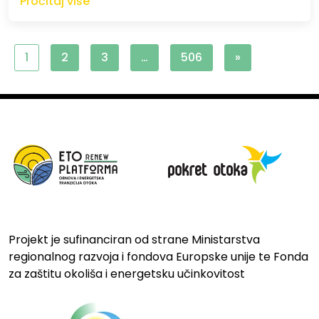
Pročitaj više
1
2
3
…
506
»
Projekt je sufinanciran od strane Ministarstva
regionalnog razvoja i fondova Europske unije te Fonda
za zaštitu okoliša i energetsku učinkovitost