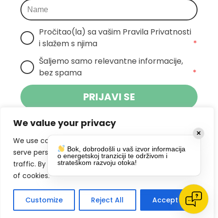
Pročitao(la) sa vašim Pravila Privatnosti 
i slažem s njima
*
Šaljemo samo relevantne informacije, 
bez spama
*
PRIJAVI SE
We value your privacy
Klikom na gumb dajete suglasnost za
✕
primanje novosti Pokreta Otoka te se
We use cookies to enhance your browsing experience,
Bok, dobrodošli u vaš izvor informacija
politikom privatnosti.
slažete s
serve personalized ads or content, and analyze our
o energetskoj tranziciji te održivom i
strateškom razvoju otoka!
traffic. By clicking "Accept All", you consent to our use
DRUŠTVENE MREŽE
of cookies.
Customize
Reject All
Accept All