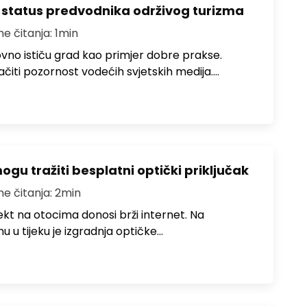
 status predvodnika održivog turizma
me čitanja: 1min
no ističu grad kao primjer dobre prakse.
ačiti pozornost vodećih svjetskih medija.…
u tražiti besplatni optički priključak
me čitanja: 2min
jekt na otocima donosi brži internet. Na
 u tijeku je izgradnja optičke…