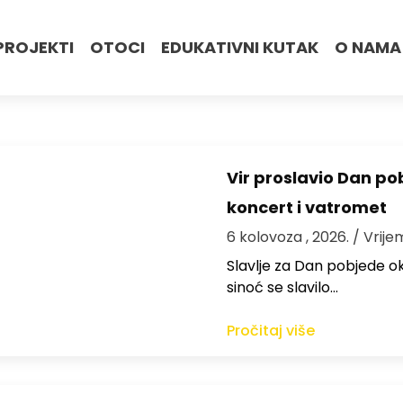
PROJEKTI
OTOCI
EDUKATIVNI KUTAK
O NAMA
Vir proslavio Dan po
koncert i vatromet
6 kolovoza , 2026.
/ Vrije
Slavlje za Dan pobjede ok
sinoć se slavilo…
Pročitaj više