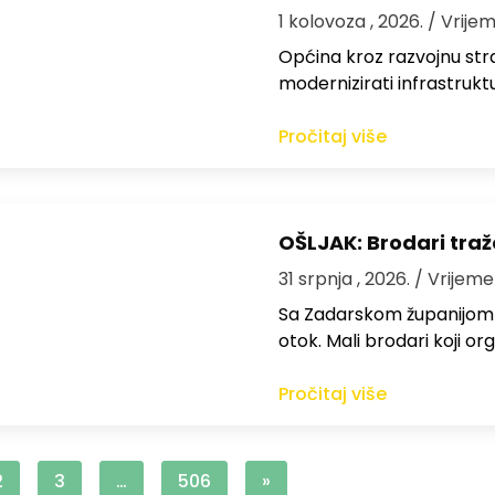
1 kolovoza , 2026.
/ Vrijem
Općina kroz razvojnu strat
modernizirati infrastrukt
Pročitaj više
OŠLJAK: Brodari traž
31 srpnja , 2026.
/ Vrijeme
Sa Zadarskom županijom ra
otok. Mali brodari koji orga
Pročitaj više
2
3
…
506
»