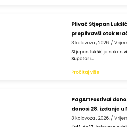
Plivač Stjepan Lukši
preplivavši otok Bra
3 kolovoza , 2026.
/ Vrije
St​jepan Lukšić je nakon 
Supetar i…
Pročitaj više
PagArtFestival donos
donosi 28. izdanje u
3 kolovoza , 2026.
/ Vrije