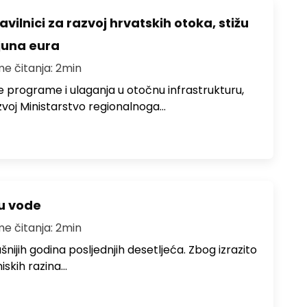
avilnici za razvoj hrvatskih otoka, stižu
ijuna eura
me čitanja: 2min
e programe i ulaganja u otočnu infrastrukturu,
zvoj Ministarstvo regionalnoga…
ju vode
me čitanja: 2min
ušnijih godina posljednjih desetljeća. Zbog izrazito
iskih razina…