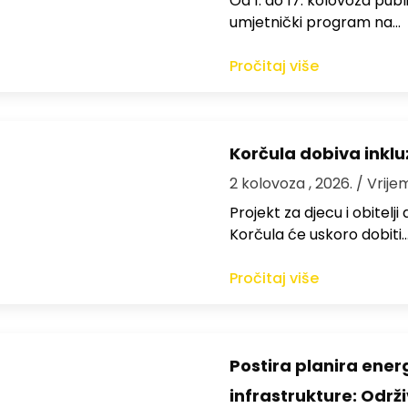
Od 1. do 17. kolovoza publi
umjetnički program na…
Pročitaj više
Korčula dobiva inkluz
2 kolovoza , 2026.
/ Vrije
Projekt za djecu i obitelj
Korčula će uskoro dobiti
Pročitaj više
Postira planira ene
infrastrukture: Održi