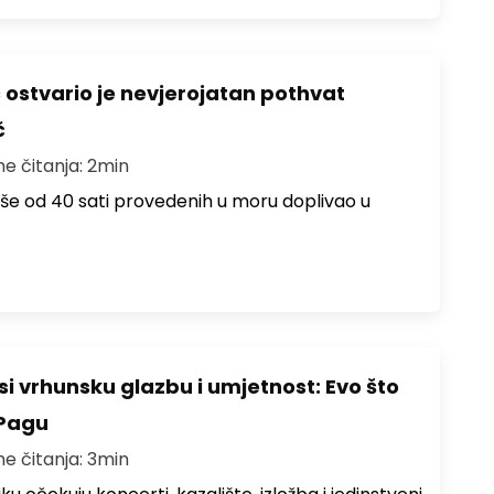
ć ostvario je nevjerojatan pothvat
č
me čitanja: 2min
više od 40 sati provedenih u moru doplivao u
i vrhunsku glazbu i umjetnost: Evo što
 Pagu
me čitanja: 3min