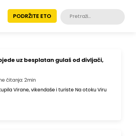
Pretraži:
PODRŽITE ETO
bjede uz besplatan gulaš od divljači,
me čitanja: 2min
upila Virane, vikendaše i turiste Na otoku Viru