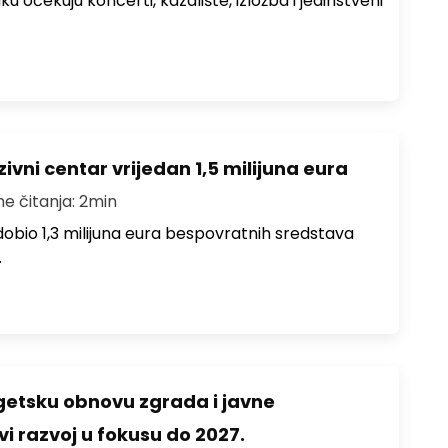
ku očekuju koncerti, kazalište, izložba i jedinstveni
ivni centar vrijedan 1,5 milijuna eura
me čitanja: 2min
i dobio 1,3 milijuna eura bespovratnih sredstava
…
rgetsku obnovu zgrada i javne
vi razvoj u fokusu do 2027.