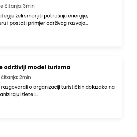
e čitanja: 3min
egiju želi smanjiti potrošnju energije,
uru i postati primjer održivog razvoja…
e održiviji model turizma
 čitanja: 2min
zgovarali o organizaciji turističkih dolazaka na
niziraju izlete i…