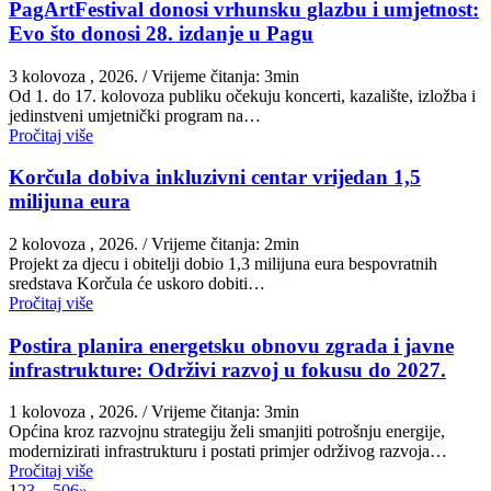
PagArtFestival donosi vrhunsku glazbu i umjetnost:
Evo što donosi 28. izdanje u Pagu
3 kolovoza , 2026.
/ Vrijeme čitanja: 3min
Od 1. do 17. kolovoza publiku očekuju koncerti, kazalište, izložba i
jedinstveni umjetnički program na…
Pročitaj više
Korčula dobiva inkluzivni centar vrijedan 1,5
milijuna eura
2 kolovoza , 2026.
/ Vrijeme čitanja: 2min
Projekt za djecu i obitelji dobio 1,3 milijuna eura bespovratnih
sredstava Korčula će uskoro dobiti…
Pročitaj više
Postira planira energetsku obnovu zgrada i javne
infrastrukture: Održivi razvoj u fokusu do 2027.
1 kolovoza , 2026.
/ Vrijeme čitanja: 3min
Općina kroz razvojnu strategiju želi smanjiti potrošnju energije,
modernizirati infrastrukturu i postati primjer održivog razvoja…
Pročitaj više
1
2
3
…
506
»