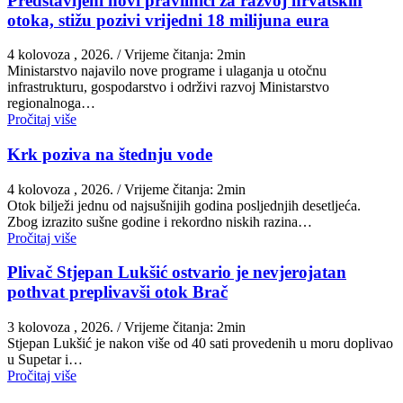
Predstavljeni novi pravilnici za razvoj hrvatskih
otoka, stižu pozivi vrijedni 18 milijuna eura
4 kolovoza , 2026.
/ Vrijeme čitanja: 2min
Ministarstvo najavilo nove programe i ulaganja u otočnu
infrastrukturu, gospodarstvo i održivi razvoj Ministarstvo
regionalnoga…
Pročitaj više
Krk poziva na štednju vode
4 kolovoza , 2026.
/ Vrijeme čitanja: 2min
Otok bilježi jednu od najsušnijih godina posljednjih desetljeća.
Zbog izrazito sušne godine i rekordno niskih razina…
Pročitaj više
Plivač Stjepan Lukšić ostvario je nevjerojatan
pothvat preplivavši otok Brač
3 kolovoza , 2026.
/ Vrijeme čitanja: 2min
St​jepan Lukšić je nakon više od 40 sati provedenih u moru doplivao
u Supetar i…
Pročitaj više