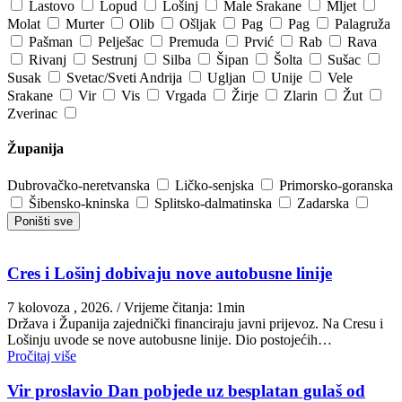
Lastovo
Lopud
Lošinj
Male Srakane
Mljet
Molat
Murter
Olib
Ošljak
Pag
Pag
Palagruža
Pašman
Pelješac
Premuda
Prvić
Rab
Rava
Rivanj
Sestrunj
Silba
Šipan
Šolta
Sušac
Susak
Svetac/Sveti Andrija
Ugljan
Unije
Vele
Srakane
Vir
Vis
Vrgada
Žirje
Zlarin
Žut
Zverinac
Županija
Dubrovačko-neretvanska
Ličko-senjska
Primorsko-goranska
Šibensko-kninska
Splitsko-dalmatinska
Zadarska
Poništi sve
Cres i Lošinj dobivaju nove autobusne linije
7 kolovoza , 2026.
/ Vrijeme čitanja: 1min
Država i Županija zajednički financiraju javni prijevoz. Na Cresu i
Lošinju uvode se nove autobusne linije. Dio postojećih…
Pročitaj više
Vir proslavio Dan pobjede uz besplatan gulaš od