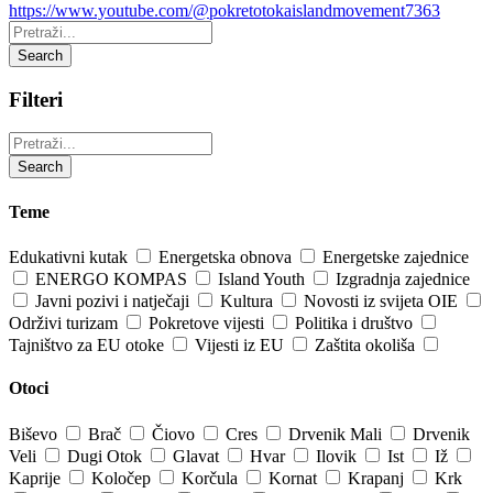
https://www.youtube.com/@pokretotokaislandmovement7363
Pretraži:
Search
Filteri
Pretraži:
Search
Teme
Edukativni kutak
Energetska obnova
Energetske zajednice
ENERGO KOMPAS
Island Youth
Izgradnja zajednice
Javni pozivi i natječaji
Kultura
Novosti iz svijeta OIE
Održivi turizam
Pokretove vijesti
Politika i društvo
Tajništvo za EU otoke
Vijesti iz EU
Zaštita okoliša
Otoci
Biševo
Brač
Čiovo
Cres
Drvenik Mali
Drvenik
Veli
Dugi Otok
Glavat
Hvar
Ilovik
Ist
Iž
Kaprije
Koločep
Korčula
Kornat
Krapanj
Krk