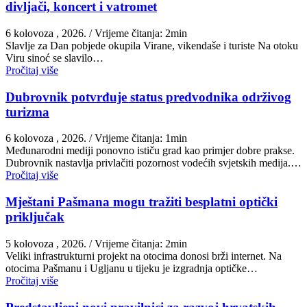
divljači, koncert i vatromet
6 kolovoza , 2026.
/ Vrijeme čitanja: 2min
Slavlje za Dan pobjede okupila Virane, vikendaše i turiste Na otoku
Viru sinoć se slavilo…
Pročitaj više
Dubrovnik potvrđuje status predvodnika održivog
turizma
6 kolovoza , 2026.
/ Vrijeme čitanja: 1min
Međunarodni mediji ponovno ističu grad kao primjer dobre prakse.
Dubrovnik nastavlja privlačiti pozornost vodećih svjetskih medija.…
Pročitaj više
Mještani Pašmana mogu tražiti besplatni optički
priključak
5 kolovoza , 2026.
/ Vrijeme čitanja: 2min
Veliki infrastrukturni projekt na otocima donosi brži internet. Na
otocima Pašmanu i Ugljanu u tijeku je izgradnja optičke…
Pročitaj više