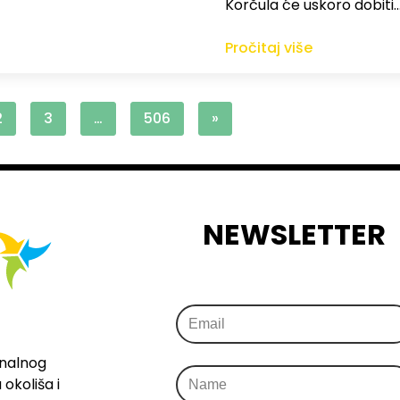
Korčula će uskoro dobiti
Pročitaj više
2
3
…
506
»
NEWSLETTER
onalnog
okoliša i