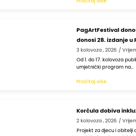
Pročitaj više
PagArtFestival donos
donosi 28. izdanje u
3 kolovoza , 2026.
/ Vrije
Od 1. do 17. kolovoza publi
umjetnički program na…
Pročitaj više
Korčula dobiva inkluz
2 kolovoza , 2026.
/ Vrije
Projekt za djecu i obitelj