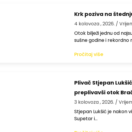
Krk poziva na štedn
4 kolovoza , 2026.
/ Vrije
Otok bilježi jednu od najs
sušne godine i rekordno n
Pročitaj više
Plivač Stjepan Lukši
preplivavši otok Bra
3 kolovoza , 2026.
/ Vrije
St​jepan Lukšić je nakon 
Supetar i…