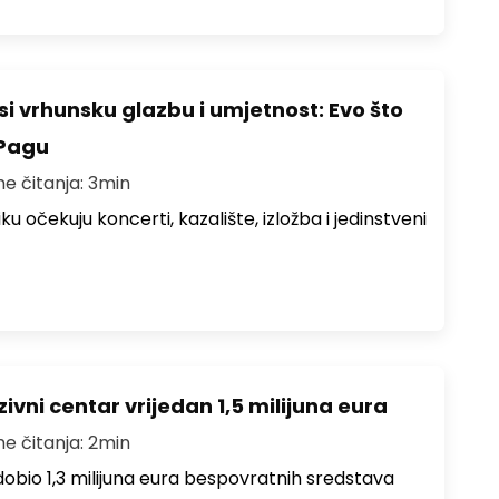
i vrhunsku glazbu i umjetnost: Evo što
 Pagu
me čitanja: 3min
ku očekuju koncerti, kazalište, izložba i jedinstveni
ivni centar vrijedan 1,5 milijuna eura
me čitanja: 2min
i dobio 1,3 milijuna eura bespovratnih sredstava