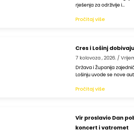
rješenja za održivije i…
Pročitaj više
Cres i Lošinj dobivaj
7 kolovoza , 2026.
/ Vrije
Država i Županija zajedničk
Lošinju uvode se nove aut
Pročitaj više
Vir proslavio Dan po
koncert i vatromet