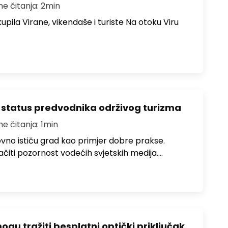
me čitanja: 2min
upila Virane, vikendaše i turiste Na otoku Viru
 status predvodnika održivog turizma
me čitanja: 1min
no ističu grad kao primjer dobre prakse.
ačiti pozornost vodećih svjetskih medija.…
u tražiti besplatni optički priključak