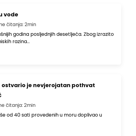
ju vode
me čitanja: 2min
ušnijih godina posljednjih desetljeća. Zbog izrazito
iskih razina…
ć ostvario je nevjerojatan pothvat
č
me čitanja: 2min
više od 40 sati provedenih u moru doplivao u