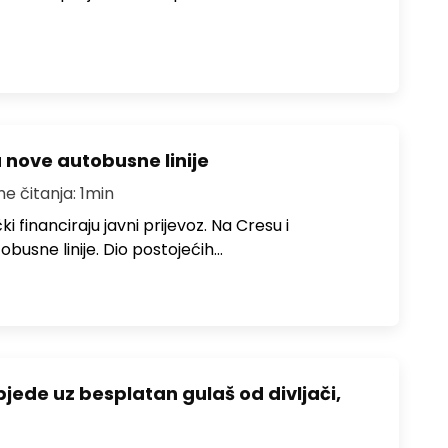
u nove autobusne linije
me čitanja: 1min
i financiraju javni prijevoz. Na Cresu i
obusne linije. Dio postojećih…
bjede uz besplatan gulaš od divljači,