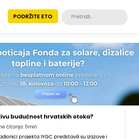
Pretraži:
PODRŽITE ETO
živu budućnost hrvatskih otoka?
me čitanja: 5min
dionici projekta IYGC predstavili su izazove i