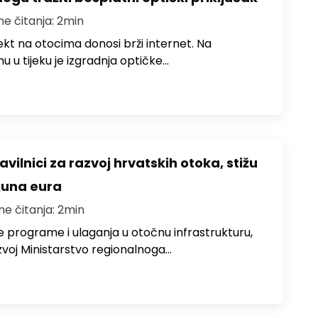
me čitanja: 2min
jekt na otocima donosi brži internet. Na
 u tijeku je izgradnja optičke…
avilnici za razvoj hrvatskih otoka, stižu
ijuna eura
me čitanja: 2min
e programe i ulaganja u otočnu infrastrukturu,
zvoj Ministarstvo regionalnoga…