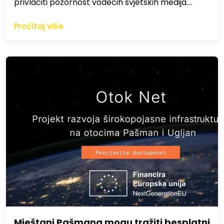
privlačiti pozornost vodećih svjetskih medija.…
Pročitaj više
Mještani Pašmana mogu tražiti besplatni