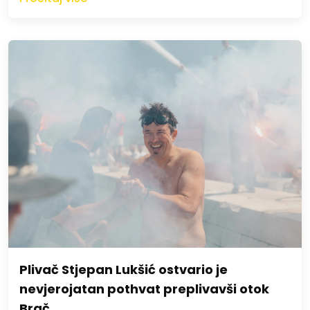
Plivač Stjepan Lukšić ostvario je
nevjerojatan pothvat preplivavši otok
Brač