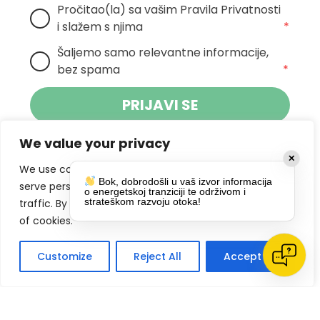
Pročitao(la) sa vašim Pravila Privatnosti 
i slažem s njima
*
Šaljemo samo relevantne informacije, 
bez spama
*
PRIJAVI SE
We value your privacy
Klikom na gumb dajete suglasnost za
✕
primanje novosti Pokreta Otoka te se
We use cookies to enhance your browsing experience,
Bok, dobrodošli u vaš izvor informacija
politikom privatnosti.
slažete s
serve personalized ads or content, and analyze our
o energetskoj tranziciji te održivom i
strateškom razvoju otoka!
traffic. By clicking "Accept All", you consent to our use
DRUŠTVENE MREŽE
of cookies.
Customize
Reject All
Accept All