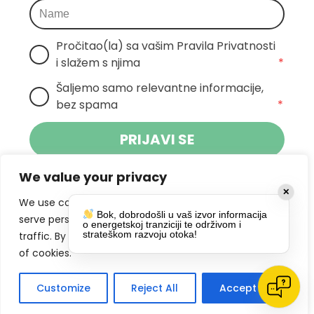
Pročitao(la) sa vašim Pravila Privatnosti 
i slažem s njima
*
Šaljemo samo relevantne informacije, 
bez spama
*
PRIJAVI SE
We value your privacy
Klikom na gumb dajete suglasnost za
✕
primanje novosti Pokreta Otoka te se
We use cookies to enhance your browsing experience,
Bok, dobrodošli u vaš izvor informacija
politikom privatnosti.
slažete s
serve personalized ads or content, and analyze our
o energetskoj tranziciji te održivom i
strateškom razvoju otoka!
traffic. By clicking "Accept All", you consent to our use
DRUŠTVENE MREŽE
of cookies.
Customize
Reject All
Accept All