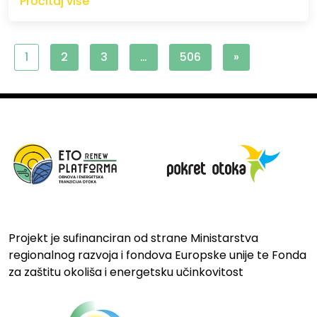
Pročitaj više
1
2
3
…
506
»
Projekt je sufinanciran od strane Ministarstva
regionalnog razvoja i fondova Europske unije te Fonda
za zaštitu okoliša i energetsku učinkovitost