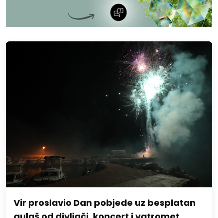
Vir proslavio Dan pobjede uz besplatan
gulaš od divljači, koncert i vatromet