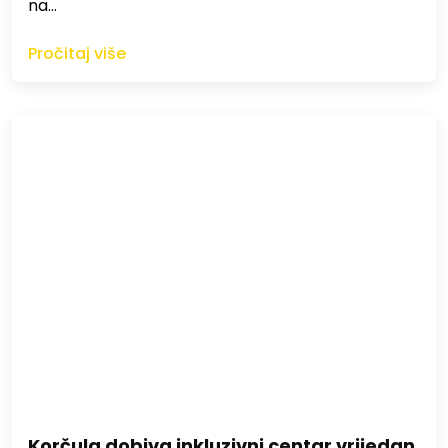
na…
Pročitaj više
Korčula dobiva inkluzivni centar vrijedan