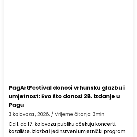
PagArtFestival donosi vrhunsku glazbu i
umjetnost: Evo što donosi 28. izdanje u
Pagu
3 kolovoza , 2026.
/ Vrijeme čitanja: 3min
Od 1. do 17. kolovoza publiku očekuju koncerti,
kazalište, izložba i jedinstveni umjetnički program