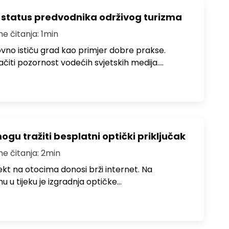
 status predvodnika održivog turizma
me čitanja: 1min
no ističu grad kao primjer dobre prakse.
ačiti pozornost vodećih svjetskih medija.…
u tražiti besplatni optički priključak
me čitanja: 2min
jekt na otocima donosi brži internet. Na
 u tijeku je izgradnja optičke…