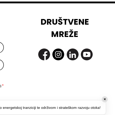
DRUŠTVENE
MREŽE
 
*
✕
o energetskoj tranziciji te održivom i strateškom razvoju otoka!
*