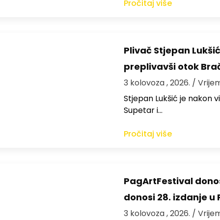
Pročitaj više
Plivač Stjepan Lukši
preplivavši otok Bra
3 kolovoza , 2026.
/ Vrije
St​jepan Lukšić je nakon 
Supetar i…
Pročitaj više
PagArtFestival donos
donosi 28. izdanje u
3 kolovoza , 2026.
/ Vrije