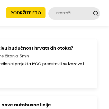
Pretraži:
PODRŽITE ETO
živu budućnost hrvatskih otoka?
me čitanja: 5min
dionici projekta IYGC predstavili su izazove i
u nove autobusne linije