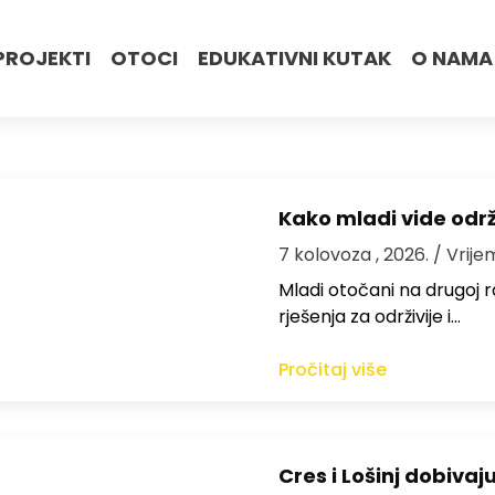
PROJEKTI
OTOCI
EDUKATIVNI KUTAK
O NAMA
Kako mladi vide odr
7 kolovoza , 2026.
/ Vrije
Mladi otočani na drugoj ra
rješenja za održivije i…
Pročitaj više
Cres i Lošinj dobivaj