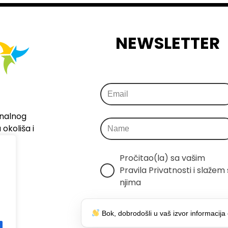
NEWSLETTER
onalnog
okoliša i
Pročitao(la) sa vašim 
Pravila Privatnosti i slažem s
njima
Šaljemo samo relevantne 
Bok, dobrodošli u vaš izvor informacija 
informacije, bez spama