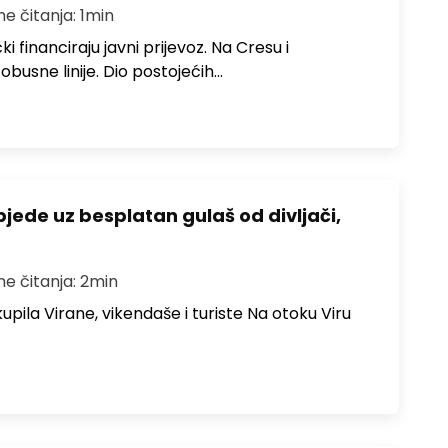
me čitanja: 1min
i financiraju javni prijevoz. Na Cresu i
obusne linije. Dio postojećih…
bjede uz besplatan gulaš od divljači,
me čitanja: 2min
upila Virane, vikendaše i turiste Na otoku Viru