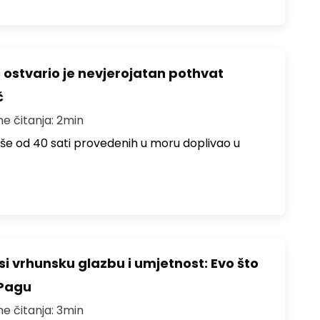
ć ostvario je nevjerojatan pothvat
č
me čitanja: 2min
više od 40 sati provedenih u moru doplivao u
i vrhunsku glazbu i umjetnost: Evo što
 Pagu
me čitanja: 3min