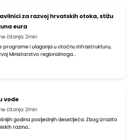
avilnici za razvoj hrvatskih otoka, stižu
ijuna eura
me čitanja: 2min
e programe i ulaganja u otočnu infrastrukturu,
zvoj Ministarstvo regionalnoga…
ju vode
me čitanja: 2min
ušnijih godina posljednjih desetljeća. Zbog izrazito
iskih razina…