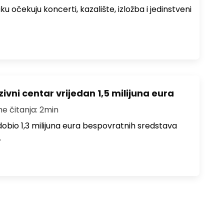
ku očekuju koncerti, kazalište, izložba i jedinstveni
ivni centar vrijedan 1,5 milijuna eura
me čitanja: 2min
i dobio 1,3 milijuna eura bespovratnih sredstava
…