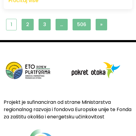
Pročitaj više
1
2
3
…
506
»
Projekt je sufinanciran od strane Ministarstva
regionalnog razvoja i fondova Europske unije te Fonda
za zaštitu okoliša i energetsku učinkovitost