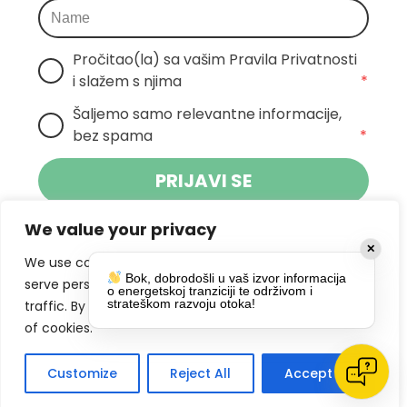
Pročitao(la) sa vašim Pravila Privatnosti 
i slažem s njima
*
Šaljemo samo relevantne informacije, 
bez spama
*
PRIJAVI SE
We value your privacy
Klikom na gumb dajete suglasnost za
✕
primanje novosti Pokreta Otoka te se
We use cookies to enhance your browsing experience,
Bok, dobrodošli u vaš izvor informacija
politikom privatnosti.
slažete s
serve personalized ads or content, and analyze our
o energetskoj tranziciji te održivom i
strateškom razvoju otoka!
traffic. By clicking "Accept All", you consent to our use
DRUŠTVENE MREŽE
of cookies.
Customize
Reject All
Accept All