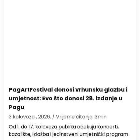
PagArtFestival donosi vrhunsku glazbu i
umjetnost: Evo što donosi 28. izdanje u
Pagu
3 kolovoza , 2026.
/ Vrijeme čitanja: 3min
Od 1. do 17. kolovoza publiku očekuju koncerti,
kazalište, izložba i jedinstveni umjetnički program