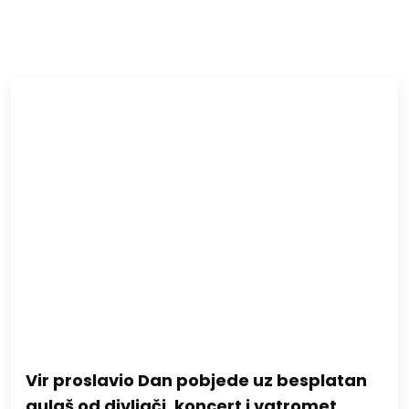
Vir proslavio Dan pobjede uz besplatan
gulaš od divljači, koncert i vatromet