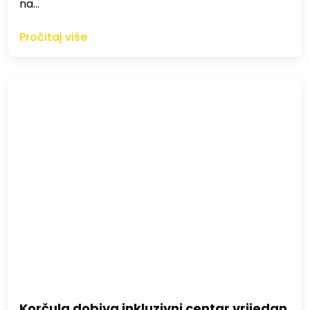
na…
Pročitaj više
Korčula dobiva inkluzivni centar vrijedan