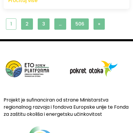
Pročitaj više
1
2
3
…
506
»
Projekt je sufinanciran od strane Ministarstva
regionalnog razvoja i fondova Europske unije te Fonda
za zaštitu okoliša i energetsku učinkovitost