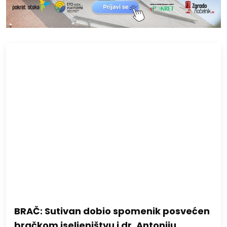
BRAČ: Sutivan dobio spomenik posvećen
bračkom iseljeništvu i dr. Antoniju