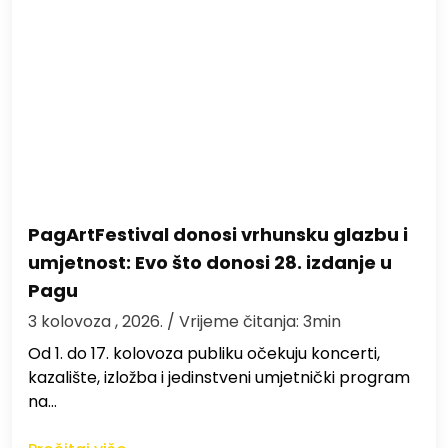
PagArtFestival donosi vrhunsku glazbu i
umjetnost: Evo što donosi 28. izdanje u
Pagu
3 kolovoza , 2026.
/ Vrijeme čitanja: 3min
Od 1. do 17. kolovoza publiku očekuju koncerti,
kazalište, izložba i jedinstveni umjetnički program
na…