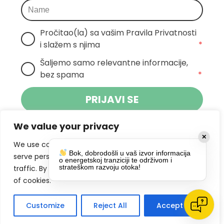
Pročitao(la) sa vašim Pravila Privatnosti 
i slažem s njima
*
Šaljemo samo relevantne informacije, 
bez spama
*
PRIJAVI SE
We value your privacy
Klikom na gumb dajete suglasnost za
✕
primanje novosti Pokreta Otoka te se
We use cookies to enhance your browsing experience,
Bok, dobrodošli u vaš izvor informacija
politikom privatnosti.
slažete s
serve personalized ads or content, and analyze our
o energetskoj tranziciji te održivom i
strateškom razvoju otoka!
traffic. By clicking "Accept All", you consent to our use
DRUŠTVENE MREŽE
of cookies.
Customize
Reject All
Accept All