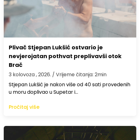
Plivač Stjepan Lukšić ostvario je
nevjerojatan pothvat preplivavši otok
Brač
3 kolovoza , 2026.
/ Vrijeme čitanja: 2min
St​jepan Lukšić je nakon više od 40 sati provedenih
u moru doplivao u Supetar i…
Pročitaj više