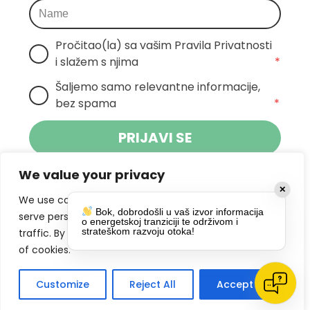
Pročitao(la) sa vašim Pravila Privatnosti 
i slažem s njima
*
Šaljemo samo relevantne informacije, 
bez spama
*
PRIJAVI SE
We value your privacy
Klikom na gumb dajete suglasnost za
✕
primanje novosti Pokreta Otoka te se
We use cookies to enhance your browsing experience,
Bok, dobrodošli u vaš izvor informacija
politikom privatnosti.
slažete s
serve personalized ads or content, and analyze our
o energetskoj tranziciji te održivom i
strateškom razvoju otoka!
traffic. By clicking "Accept All", you consent to our use
DRUŠTVENE MREŽE
of cookies.
Customize
Reject All
Accept All