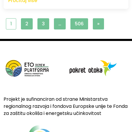
Pročitaj više
1
2
3
…
506
»
Projekt je sufinanciran od strane Ministarstva
regionalnog razvoja i fondova Europske unije te Fonda
za zaštitu okoliša i energetsku učinkovitost