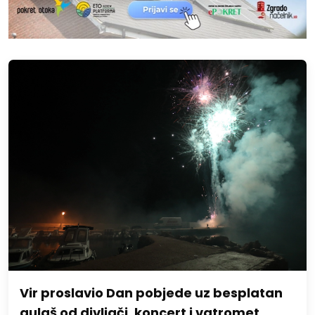
Vir proslavio Dan pobjede uz besplatan
gulaš od divljači, koncert i vatromet