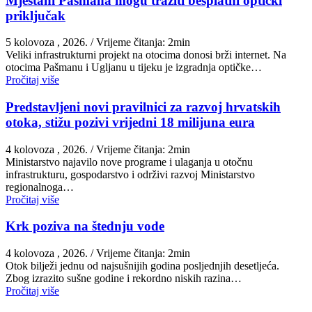
Mještani Pašmana mogu tražiti besplatni optički
priključak
5 kolovoza , 2026.
/ Vrijeme čitanja: 2min
Veliki infrastrukturni projekt na otocima donosi brži internet. Na
otocima Pašmanu i Ugljanu u tijeku je izgradnja optičke…
Pročitaj više
Predstavljeni novi pravilnici za razvoj hrvatskih
otoka, stižu pozivi vrijedni 18 milijuna eura
4 kolovoza , 2026.
/ Vrijeme čitanja: 2min
Ministarstvo najavilo nove programe i ulaganja u otočnu
infrastrukturu, gospodarstvo i održivi razvoj Ministarstvo
regionalnoga…
Pročitaj više
Krk poziva na štednju vode
4 kolovoza , 2026.
/ Vrijeme čitanja: 2min
Otok bilježi jednu od najsušnijih godina posljednjih desetljeća.
Zbog izrazito sušne godine i rekordno niskih razina…
Pročitaj više