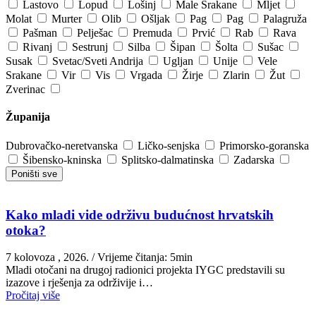
Lastovo
Lopud
Lošinj
Male Srakane
Mljet
Molat
Murter
Olib
Ošljak
Pag
Pag
Palagruža
Pašman
Pelješac
Premuda
Prvić
Rab
Rava
Rivanj
Sestrunj
Silba
Šipan
Šolta
Sušac
Susak
Svetac/Sveti Andrija
Ugljan
Unije
Vele
Srakane
Vir
Vis
Vrgada
Žirje
Zlarin
Žut
Zverinac
Županija
Dubrovačko-neretvanska
Ličko-senjska
Primorsko-goranska
Šibensko-kninska
Splitsko-dalmatinska
Zadarska
Poništi sve
Kako mladi vide održivu budućnost hrvatskih
otoka?
7 kolovoza , 2026.
/ Vrijeme čitanja: 5min
Mladi otočani na drugoj radionici projekta IYGC predstavili su
izazove i rješenja za održivije i…
Pročitaj više