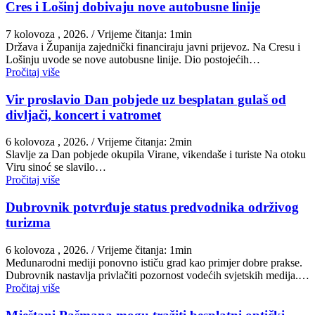
Cres i Lošinj dobivaju nove autobusne linije
7 kolovoza , 2026.
/ Vrijeme čitanja: 1min
Država i Županija zajednički financiraju javni prijevoz. Na Cresu i
Lošinju uvode se nove autobusne linije. Dio postojećih…
Pročitaj više
Vir proslavio Dan pobjede uz besplatan gulaš od
divljači, koncert i vatromet
6 kolovoza , 2026.
/ Vrijeme čitanja: 2min
Slavlje za Dan pobjede okupila Virane, vikendaše i turiste Na otoku
Viru sinoć se slavilo…
Pročitaj više
Dubrovnik potvrđuje status predvodnika održivog
turizma
6 kolovoza , 2026.
/ Vrijeme čitanja: 1min
Međunarodni mediji ponovno ističu grad kao primjer dobre prakse.
Dubrovnik nastavlja privlačiti pozornost vodećih svjetskih medija.…
Pročitaj više