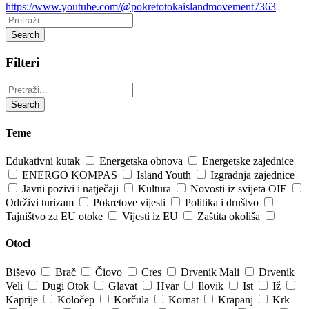
https://www.youtube.com/@pokretotokaislandmovement7363
Pretraži:
Search
Filteri
Pretraži:
Search
Teme
Edukativni kutak
Energetska obnova
Energetske zajednice
ENERGO KOMPAS
Island Youth
Izgradnja zajednice
Javni pozivi i natječaji
Kultura
Novosti iz svijeta OIE
Održivi turizam
Pokretove vijesti
Politika i društvo
Tajništvo za EU otoke
Vijesti iz EU
Zaštita okoliša
Otoci
Biševo
Brač
Čiovo
Cres
Drvenik Mali
Drvenik
Veli
Dugi Otok
Glavat
Hvar
Ilovik
Ist
Iž
Kaprije
Koločep
Korčula
Kornat
Krapanj
Krk