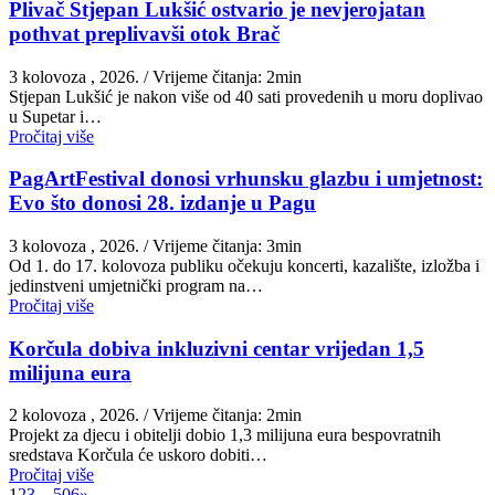
Plivač Stjepan Lukšić ostvario je nevjerojatan
pothvat preplivavši otok Brač
3 kolovoza , 2026.
/ Vrijeme čitanja: 2min
St​jepan Lukšić je nakon više od 40 sati provedenih u moru doplivao
u Supetar i…
Pročitaj više
PagArtFestival donosi vrhunsku glazbu i umjetnost:
Evo što donosi 28. izdanje u Pagu
3 kolovoza , 2026.
/ Vrijeme čitanja: 3min
Od 1. do 17. kolovoza publiku očekuju koncerti, kazalište, izložba i
jedinstveni umjetnički program na…
Pročitaj više
Korčula dobiva inkluzivni centar vrijedan 1,5
milijuna eura
2 kolovoza , 2026.
/ Vrijeme čitanja: 2min
Projekt za djecu i obitelji dobio 1,3 milijuna eura bespovratnih
sredstava Korčula će uskoro dobiti…
Pročitaj više
1
2
3
…
506
»