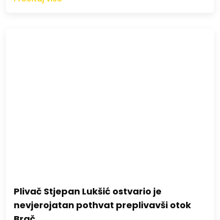
Plivač Stjepan Lukšić ostvario je
nevjerojatan pothvat preplivavši otok
Brač