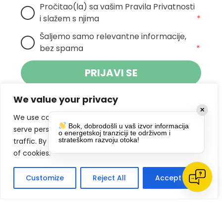
Pročitao(la) sa vašim Pravila Privatnosti 
i slažem s njima
*
Šaljemo samo relevantne informacije, 
bez spama
*
PRIJAVI SE
We value your privacy
Klikom na gumb dajete suglasnost za
✕
primanje novosti Pokreta Otoka te se
We use cookies to enhance your browsing experience,
Bok, dobrodošli u vaš izvor informacija
politikom privatnosti.
slažete s
serve personalized ads or content, and analyze our
o energetskoj tranziciji te održivom i
strateškom razvoju otoka!
traffic. By clicking "Accept All", you consent to our use
DRUŠTVENE MREŽE
of cookies.
Customize
Reject All
Accept All