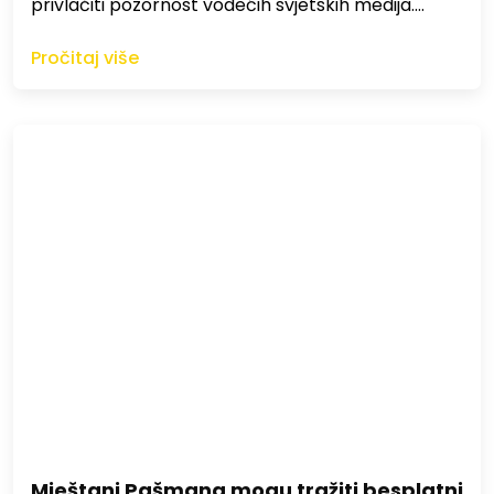
privlačiti pozornost vodećih svjetskih medija.…
Pročitaj više
Mještani Pašmana mogu tražiti besplatni