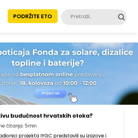
Pretraži:
PODRŽITE ETO
živu budućnost hrvatskih otoka?
me čitanja: 5min
dionici projekta IYGC predstavili su izazove i