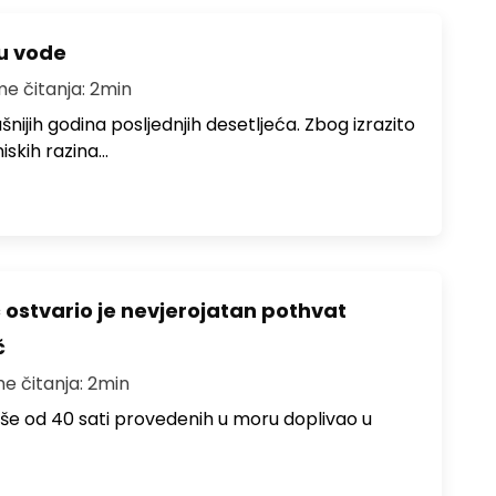
ju vode
me čitanja: 2min
ušnijih godina posljednjih desetljeća. Zbog izrazito
iskih razina…
ć ostvario je nevjerojatan pothvat
č
me čitanja: 2min
više od 40 sati provedenih u moru doplivao u