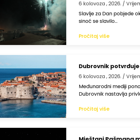
6 kolovoza , 2026.
/ Vrije
Slavlje za Dan pobjede ok
sinoć se slavilo…
Pročitaj više
Dubrovnik potvrđuje
6 kolovoza , 2026.
/ Vrije
Međunarodni mediji ponov
Dubrovnik nastavlja privl
Pročitaj više
Mještani Pašmana mog