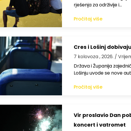
rješenja za održivije i…
Pročitaj više
Cres i Lošinj dobivaj
7 kolovoza , 2026.
/ Vrije
Država i Županija zajedničk
Lošinju uvode se nove aut
Pročitaj više
Vir proslavio Dan po
koncert i vatromet