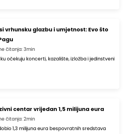
i vrhunsku glazbu i umjetnost: Evo što
 Pagu
me čitanja: 3min
ku očekuju koncerti, kazalište, izložba i jedinstveni
ivni centar vrijedan 1,5 milijuna eura
me čitanja: 2min
i dobio 1,3 milijuna eura bespovratnih sredstava