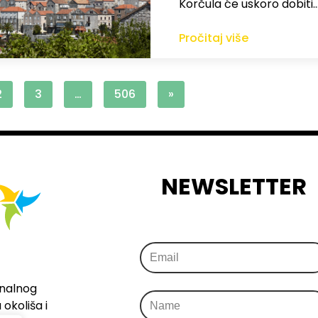
Korčula će uskoro dobiti
Pročitaj više
2
3
…
506
»
NEWSLETTER
onalnog
okoliša i