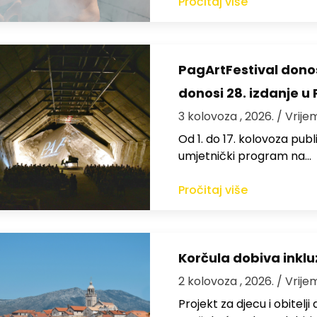
Pročitaj više
PagArtFestival donos
donosi 28. izdanje u
3 kolovoza , 2026.
/ Vrije
Od 1. do 17. kolovoza publi
umjetnički program na…
Pročitaj više
Korčula dobiva inkluz
2 kolovoza , 2026.
/ Vrije
Projekt za djecu i obitelj