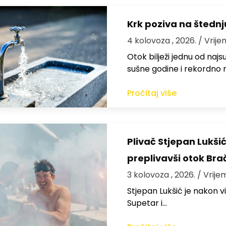
Krk poziva na štedn
4 kolovoza , 2026.
/ Vrije
Otok bilježi jednu od najs
sušne godine i rekordno n
Pročitaj više
Plivač Stjepan Lukši
preplivavši otok Bra
3 kolovoza , 2026.
/ Vrije
St​jepan Lukšić je nakon 
Supetar i…