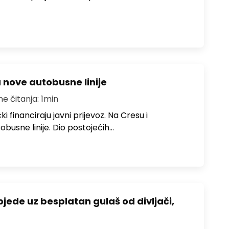
u nove autobusne linije
me čitanja: 1min
i financiraju javni prijevoz. Na Cresu i
obusne linije. Dio postojećih…
bjede uz besplatan gulaš od divljači,