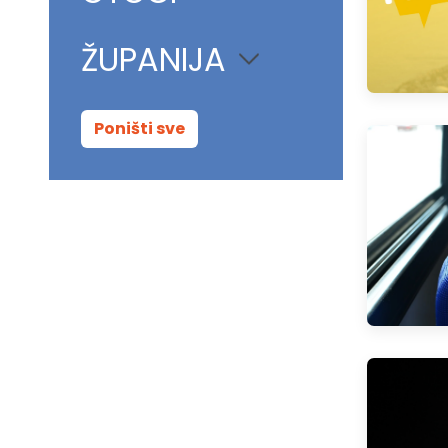
ŽUPANIJA
Poništi sve