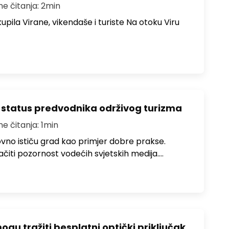
me čitanja: 2min
upila Virane, vikendaše i turiste Na otoku Viru
 status predvodnika održivog turizma
me čitanja: 1min
no ističu grad kao primjer dobre prakse.
ačiti pozornost vodećih svjetskih medija.…
u tražiti besplatni optički priključak