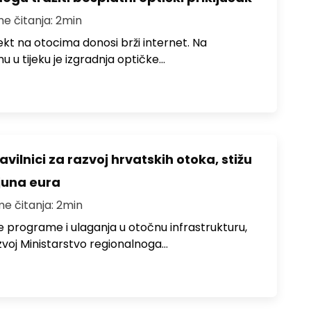
me čitanja: 2min
jekt na otocima donosi brži internet. Na
 u tijeku je izgradnja optičke…
avilnici za razvoj hrvatskih otoka, stižu
ijuna eura
me čitanja: 2min
e programe i ulaganja u otočnu infrastrukturu,
zvoj Ministarstvo regionalnoga…