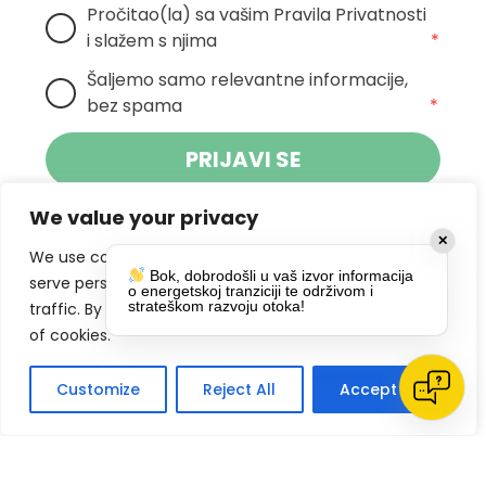
Pročitao(la) sa vašim Pravila Privatnosti 
i slažem s njima
*
Šaljemo samo relevantne informacije, 
bez spama
*
PRIJAVI SE
We value your privacy
Klikom na gumb dajete suglasnost za
✕
primanje novosti Pokreta Otoka te se
We use cookies to enhance your browsing experience,
Bok, dobrodošli u vaš izvor informacija
politikom privatnosti.
slažete s
serve personalized ads or content, and analyze our
o energetskoj tranziciji te održivom i
strateškom razvoju otoka!
traffic. By clicking "Accept All", you consent to our use
DRUŠTVENE MREŽE
of cookies.
Customize
Reject All
Accept All