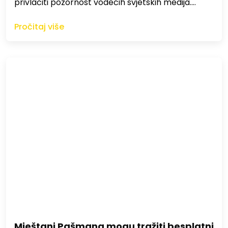
privlačiti pozornost vodećih svjetskih medija.…
Pročitaj više
Mještani Pašmana mogu tražiti besplatni