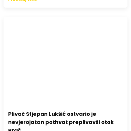
Plivač Stjepan Lukšić ostvario je
nevjerojatan pothvat preplivavši otok
Brač