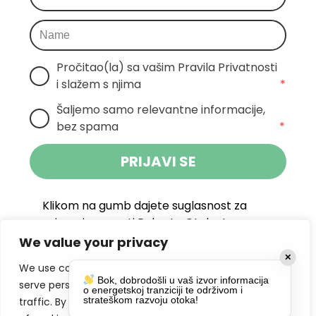
Pročitao(la) sa vašim Pravila Privatnosti 
i slažem s njima
*
Šaljemo samo relevantne informacije, 
bez spama
*
PRIJAVI SE
Klikom na gumb dajete suglasnost za
primanje novosti Pokreta Otoka te se
politikom privatnosti.
We value your privacy
slažete s
✕
We use cookies to enhance your browsing experience,
DRUŠTVENE MREŽE
Bok, dobrodošli u vaš izvor informacija
serve personalized ads or content, and analyze our
o energetskoj tranziciji te održivom i
strateškom razvoju otoka!
traffic. By clicking "Accept All", you consent to our use