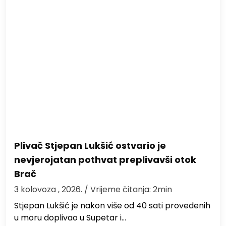
Plivač Stjepan Lukšić ostvario je
nevjerojatan pothvat preplivavši otok
Brač
3 kolovoza , 2026.
/ Vrijeme čitanja: 2min
St​jepan Lukšić je nakon više od 40 sati provedenih
u moru doplivao u Supetar i…