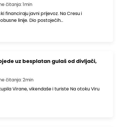
me čitanja: 1min
i financiraju javni prijevoz. Na Cresu i
obusne linije. Dio postojećih…
bjede uz besplatan gulaš od divljači,
me čitanja: 2min
upila Virane, vikendaše i turiste Na otoku Viru