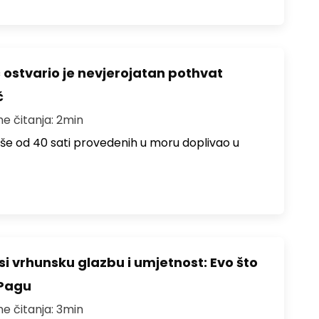
ć ostvario je nevjerojatan pothvat
č
me čitanja: 2min
više od 40 sati provedenih u moru doplivao u
i vrhunsku glazbu i umjetnost: Evo što
 Pagu
me čitanja: 3min