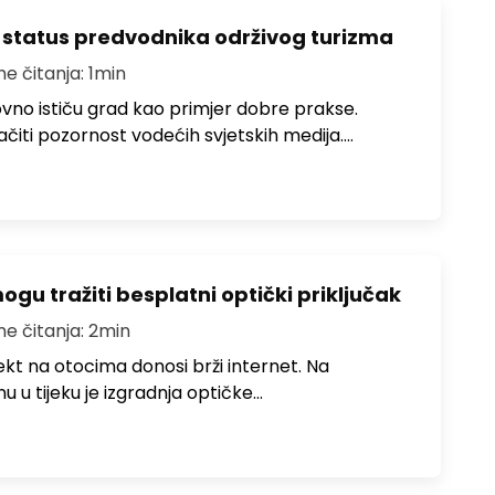
 status predvodnika održivog turizma
me čitanja: 1min
no ističu grad kao primjer dobre prakse.
ačiti pozornost vodećih svjetskih medija.…
u tražiti besplatni optički priključak
me čitanja: 2min
jekt na otocima donosi brži internet. Na
 u tijeku je izgradnja optičke…