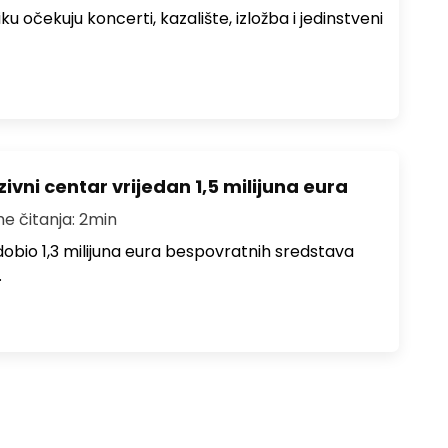
ku očekuju koncerti, kazalište, izložba i jedinstveni
ivni centar vrijedan 1,5 milijuna eura
me čitanja: 2min
i dobio 1,3 milijuna eura bespovratnih sredstava
…