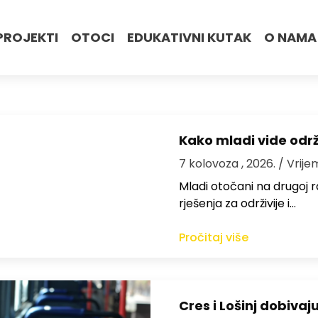
PROJEKTI
OTOCI
EDUKATIVNI KUTAK
O NAMA
Kako mladi vide odr
7 kolovoza , 2026.
/ Vrije
Mladi otočani na drugoj ra
rješenja za održivije i…
Pročitaj više
Cres i Lošinj dobivaj