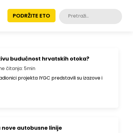
Pretraži:
PODRŽITE ETO
živu budućnost hrvatskih otoka?
me čitanja: 5min
dionici projekta IYGC predstavili su izazove i
u nove autobusne linije