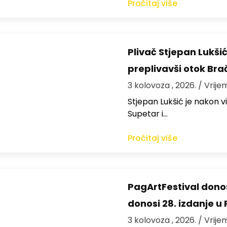
Pročitaj više
Plivač Stjepan Lukši
preplivavši otok Bra
3 kolovoza , 2026.
/ Vrije
St​jepan Lukšić je nakon 
Supetar i…
Pročitaj više
PagArtFestival donos
donosi 28. izdanje u
3 kolovoza , 2026.
/ Vrije