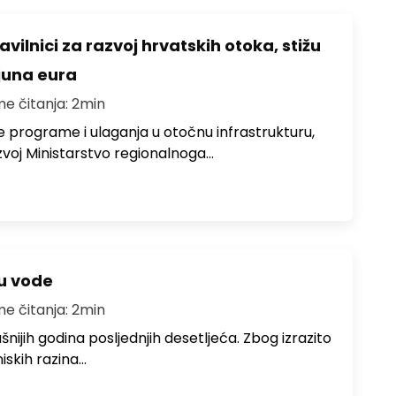
avilnici za razvoj hrvatskih otoka, stižu
ijuna eura
me čitanja: 2min
e programe i ulaganja u otočnu infrastrukturu,
zvoj Ministarstvo regionalnoga…
ju vode
me čitanja: 2min
ušnijih godina posljednjih desetljeća. Zbog izrazito
iskih razina…