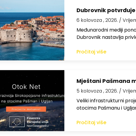
Dubrovnik potvrđuje
6 kolovoza , 2026.
/ Vrije
Međunarodni mediji ponov
Dubrovnik nastavlja privl
Pročitaj više
Mještani Pašmana mog
5 kolovoza , 2026.
/ Vrije
Veliki infrastrukturni pro
otocima Pašmanu i Ugljanu
Pročitaj više