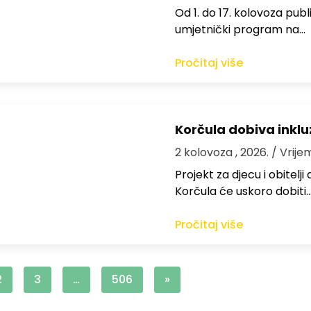
Od 1. do 17. kolovoza publi
umjetnički program na…
Pročitaj više
Korčula dobiva inkluz
2 kolovoza , 2026.
/ Vrije
Projekt za djecu i obitelj
Korčula će uskoro dobiti
Pročitaj više
2
3
…
506
»