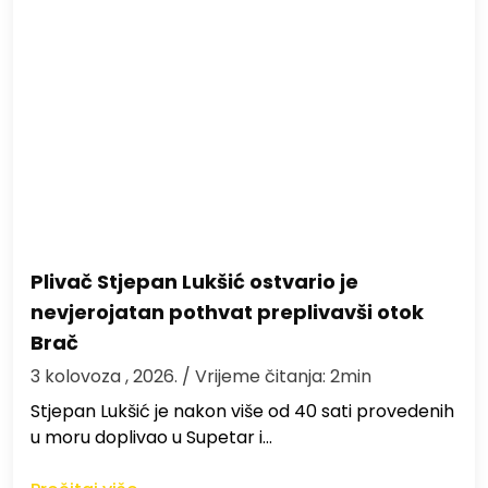
Plivač Stjepan Lukšić ostvario je
nevjerojatan pothvat preplivavši otok
Brač
3 kolovoza , 2026.
/ Vrijeme čitanja: 2min
St​jepan Lukšić je nakon više od 40 sati provedenih
u moru doplivao u Supetar i…