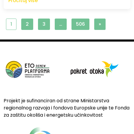
Pročitaj više
1
2
3
…
506
»
Projekt je sufinanciran od strane Ministarstva
regionalnog razvoja i fondova Europske unije te Fonda
za zaštitu okoliša i energetsku učinkovitost