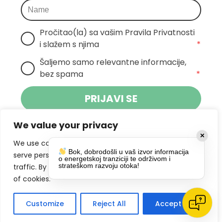
Pročitao(la) sa vašim Pravila Privatnosti 
i slažem s njima
*
Šaljemo samo relevantne informacije, 
bez spama
*
PRIJAVI SE
We value your privacy
Klikom na gumb dajete suglasnost za
✕
primanje novosti Pokreta Otoka te se
We use cookies to enhance your browsing experience,
Bok, dobrodošli u vaš izvor informacija
politikom privatnosti.
slažete s
serve personalized ads or content, and analyze our
o energetskoj tranziciji te održivom i
strateškom razvoju otoka!
traffic. By clicking "Accept All", you consent to our use
DRUŠTVENE MREŽE
of cookies.
Customize
Reject All
Accept All