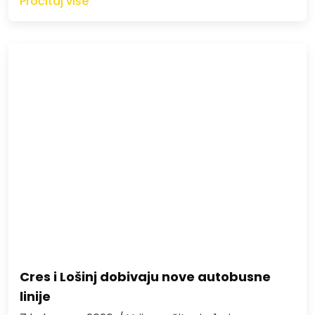
Pročitaj više
Cres i Lošinj dobivaju nove autobusne
linije