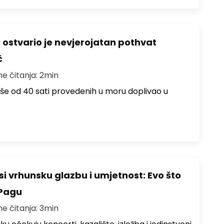
ć ostvario je nevjerojatan pothvat
č
me čitanja: 2min
više od 40 sati provedenih u moru doplivao u
i vrhunsku glazbu i umjetnost: Evo što
 Pagu
me čitanja: 3min