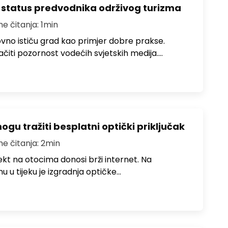
 status predvodnika održivog turizma
me čitanja: 1min
no ističu grad kao primjer dobre prakse.
ačiti pozornost vodećih svjetskih medija.…
u tražiti besplatni optički priključak
me čitanja: 2min
jekt na otocima donosi brži internet. Na
 u tijeku je izgradnja optičke…