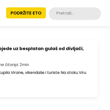
Pretraži:
PODRŽITE ETO
bjede uz besplatan gulaš od divljači,
me čitanja: 2min
upila Virane, vikendaše i turiste Na otoku Viru