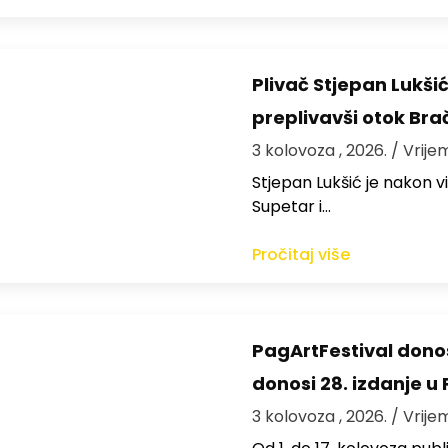
Plivač Stjepan Lukši
preplivavši otok Bra
3 kolovoza , 2026.
/ Vrije
St​jepan Lukšić je nakon 
Supetar i…
Pročitaj više
PagArtFestival donos
donosi 28. izdanje u
3 kolovoza , 2026.
/ Vrije