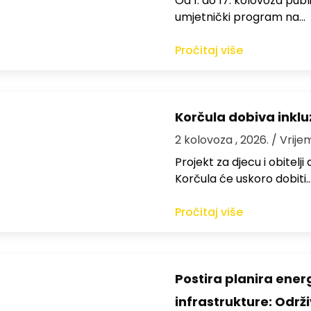
Od 1. do 17. kolovoza publi
umjetnički program na…
Pročitaj više
Korčula dobiva inkluz
2 kolovoza , 2026.
/ Vrije
Projekt za djecu i obitelj
Korčula će uskoro dobiti
Pročitaj više
Postira planira ene
infrastrukture: Održi