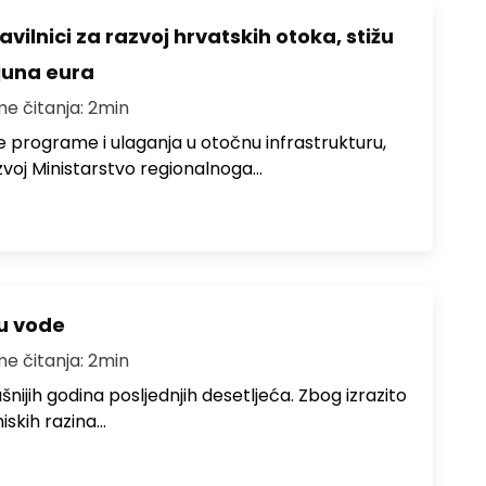
avilnici za razvoj hrvatskih otoka, stižu
ijuna eura
me čitanja: 2min
e programe i ulaganja u otočnu infrastrukturu,
zvoj Ministarstvo regionalnoga…
ju vode
me čitanja: 2min
ušnijih godina posljednjih desetljeća. Zbog izrazito
iskih razina…