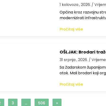
1 kolovoza , 2026.
/ Vrijem
Općina kroz razvojnu strat
modernizirati infrastrukt
Pročitaj više
OŠLJAK: Brodari traž
31 srpnja , 2026.
/ Vrijeme
Sa Zadarskom županijom ra
otok. Mali brodari koji orga
Pročitaj više
2
3
…
506
»