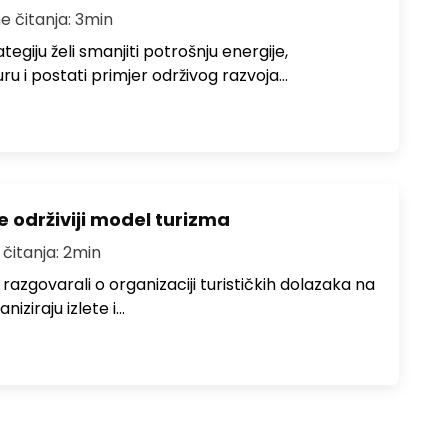
e čitanja: 3min
egiju želi smanjiti potrošnju energije,
uru i postati primjer održivog razvoja…
e održiviji model turizma
 čitanja: 2min
zgovarali o organizaciji turističkih dolazaka na
niziraju izlete i…