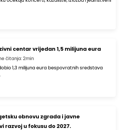
ku očekuju koncerti, kazalište, izložba i jedinstveni
ivni centar vrijedan 1,5 milijuna eura
me čitanja: 2min
i dobio 1,3 milijuna eura bespovratnih sredstava
…
rgetsku obnovu zgrada i javne
vi razvoj u fokusu do 2027.