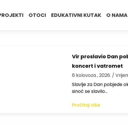
PROJEKTI
OTOCI
EDUKATIVNI KUTAK
O NAMA
Vir proslavio Dan po
koncert i vatromet
6 kolovoza , 2026.
/ Vrije
Slavlje za Dan pobjede ok
sinoć se slavilo…
Pročitaj više