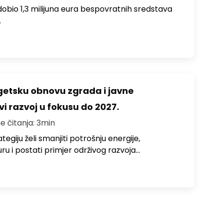
i dobio 1,3 milijuna eura bespovratnih sredstava
…
rgetsku obnovu zgrada i javne
vi razvoj u fokusu do 2027.
e čitanja: 3min
egiju želi smanjiti potrošnju energije,
uru i postati primjer održivog razvoja…