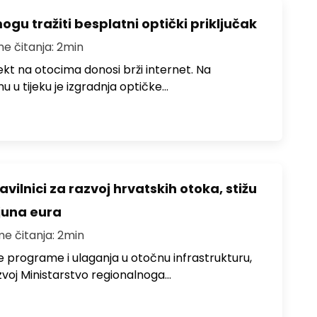
u tražiti besplatni optički priključak
me čitanja: 2min
jekt na otocima donosi brži internet. Na
 u tijeku je izgradnja optičke…
avilnici za razvoj hrvatskih otoka, stižu
ijuna eura
me čitanja: 2min
e programe i ulaganja u otočnu infrastrukturu,
zvoj Ministarstvo regionalnoga…