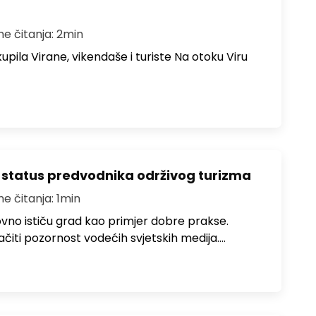
me čitanja: 2min
upila Virane, vikendaše i turiste Na otoku Viru
 status predvodnika održivog turizma
me čitanja: 1min
no ističu grad kao primjer dobre prakse.
ačiti pozornost vodećih svjetskih medija.…