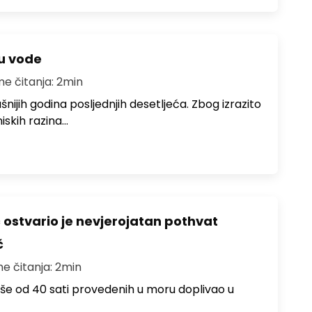
ju vode
me čitanja: 2min
ušnijih godina posljednjih desetljeća. Zbog izrazito
iskih razina…
ć ostvario je nevjerojatan pothvat
č
me čitanja: 2min
više od 40 sati provedenih u moru doplivao u