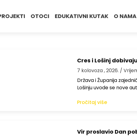
PROJEKTI
OTOCI
EDUKATIVNI KUTAK
O NAMA
Cres i Lošinj dobivaj
7 kolovoza , 2026.
/ Vrije
Država i Županija zajedničk
Lošinju uvode se nove aut
Pročitaj više
Vir proslavio Dan po