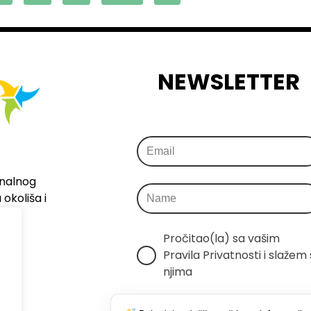
NEWSLETTER
onalnog
okoliša i
Pročitao(la) sa vašim 
Pravila Privatnosti i slažem s
njima
Šaljemo samo relevantne 