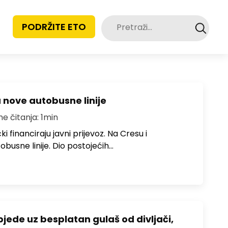
Pretraži:
PODRŽITE ETO
u nove autobusne linije
me čitanja: 1min
i financiraju javni prijevoz. Na Cresu i
obusne linije. Dio postojećih…
bjede uz besplatan gulaš od divljači,