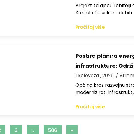
Projekt za djecu i obitelj
Korčula će uskoro dobiti
Pročitaj više
Postira planira ene
infrastrukture: Održi
1 kolovoza , 2026.
/ Vrijem
Općina kroz razvojnu strat
modernizirati infrastrukt
Pročitaj više
2
3
…
506
»