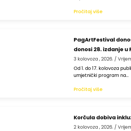
Pročitaj više
PagArtFestival donos
donosi 28. izdanje u
3 kolovoza , 2026.
/ Vrije
Od 1. do 17. kolovoza publi
umjetnički program na…
Pročitaj više
Korčula dobiva inkluz
2 kolovoza , 2026.
/ Vrije