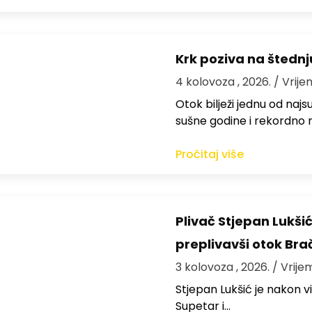
Krk poziva na štedn
4 kolovoza , 2026.
/ Vrije
Otok bilježi jednu od najs
sušne godine i rekordno n
Pročitaj više
Plivač Stjepan Lukši
preplivavši otok Bra
3 kolovoza , 2026.
/ Vrije
St​jepan Lukšić je nakon 
Supetar i…